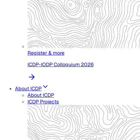
Register & more
ICDP-IODP Colloquium 2026
About ICDP
About ICDP
ICDP Projects