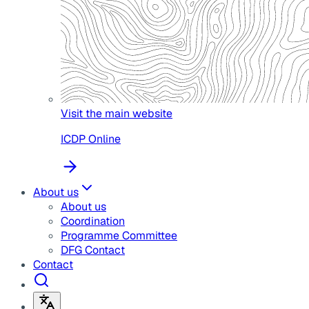
Visit the main website
ICDP Online
About us
About us
Coordination
Programme Committee
DFG Contact
Contact