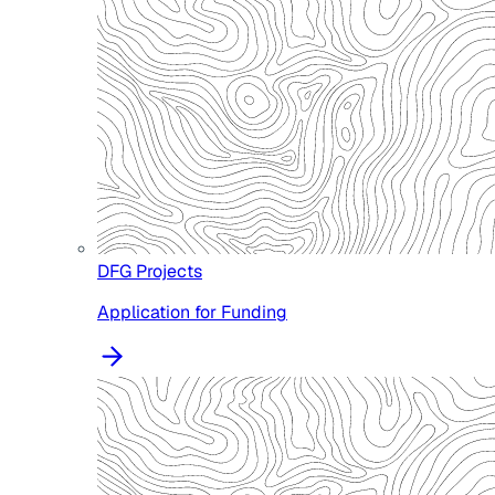
DFG Projects
Application for Funding