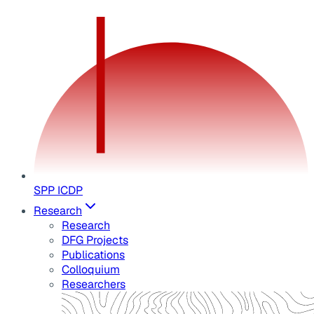
SPP ICDP
Research
Research
DFG Projects
Publications
Colloquium
Researchers