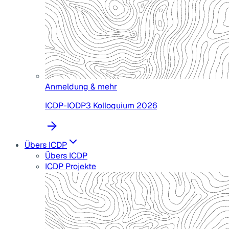
Anmeldung & mehr
ICDP-IODP3 Kolloquium 2026
Übers ICDP
Übers ICDP
ICDP Projekte