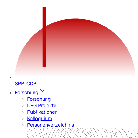
SPP ICDP
Forschung
Forschung
DFG Projekte
Publikationen
Kolloquium
Personenverzeichnis