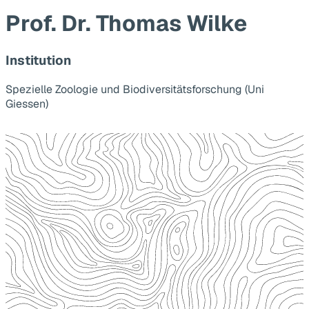
Prof. Dr. Thomas Wilke
Institution
Spezielle Zoologie und Biodiversitätsforschung (Uni
Giessen)