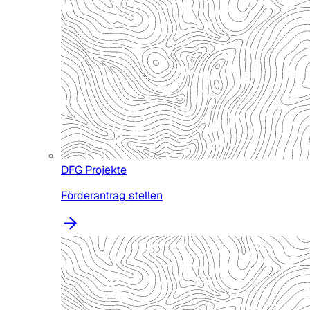
DFG Projekte
Förderantrag stellen