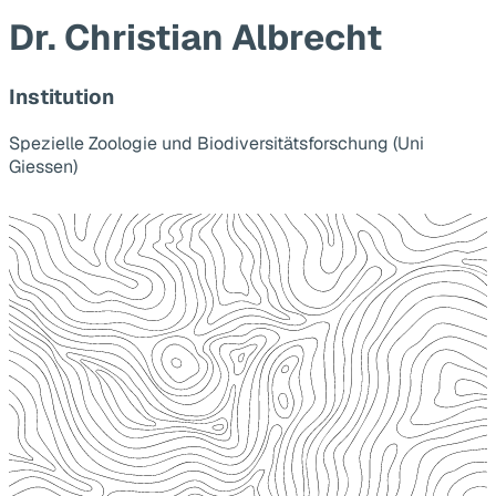
Dr. Christian Albrecht
Institution
Spezielle Zoologie und Biodiversitätsforschung (Uni
Giessen)