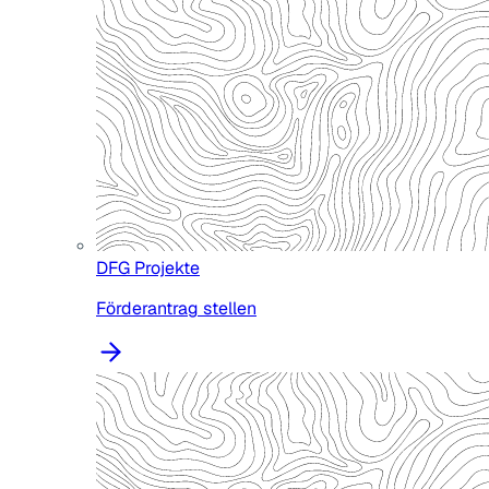
DFG Projekte
Förderantrag stellen