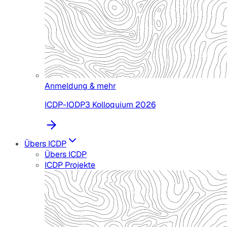
Anmeldung & mehr
ICDP-IODP3 Kolloquium 2026
Übers ICDP
Übers ICDP
ICDP Projekte