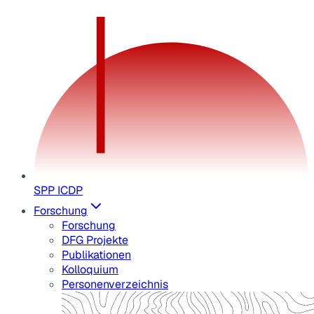
SPP ICDP
Forschung
Forschung
DFG Projekte
Publikationen
Kolloquium
Personenverzeichnis