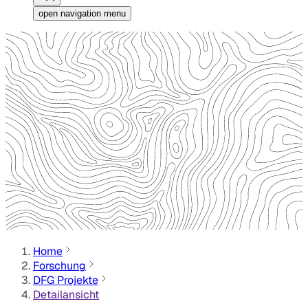
open navigation menu
Home
Forschung
DFG Projekte
Detailansicht