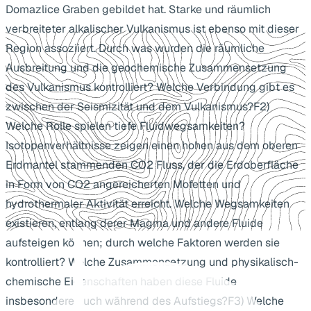
Domazlice Graben gebildet hat. Starke und räumlich
verbreiteter alkalischer Vulkanismus ist ebenso mit dieser
Region assoziiert. Durch was wurden die räumliche
Ausbreitung und die geochemische Zusammensetzung
des Vulkanismus kontrolliert? Welche Verbindung gibt es
zwischen der Seismizität und dem Vulkanismus?F2)
Welche Rolle spielen tiefe Fluidwegsamkeiten?
Isotopenverhältnisse zeigen einen hohen aus dem oberen
Erdmantel stammenden CO2 Fluss, der die Erdoberfläche
in Form von CO2 angereicherten Mofetten und
hydrothermaler Aktivität erreicht. Welche Wegsamkeiten
existieren, entlang derer Magma und andere Fluide
aufsteigen können; durch welche Faktoren werden sie
kontrolliert? Welche Zusammensetzung und physikalisch-
chemische Eigenschaften haben diese Fluide
insbesondere auch während des Aufstiegs?F3) Welche