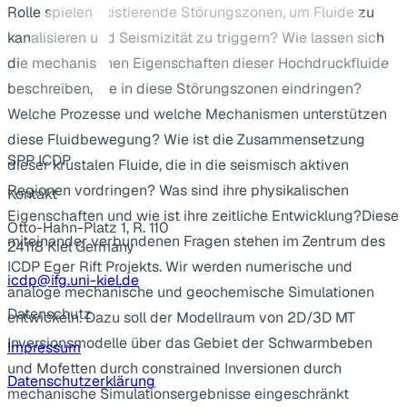
Rolle spielen existierende Störungszonen, um Fluide zu
kanalisieren und Seismizität zu triggern? Wie lassen sich
die mechanischen Eigenschaften dieser Hochdruckfluide
beschreiben, die in diese Störungszonen eindringen?
Welche Prozesse und welche Mechanismen unterstützen
diese Fluidbewegung? Wie ist die Zusammensetzung
SPP ICDP
dieser krustalen Fluide, die in die seismisch aktiven
Regionen vordringen? Was sind ihre physikalischen
Kontakt
Eigenschaften und wie ist ihre zeitliche Entwicklung?Diese
Otto-Hahn-Platz 1, R. 110
miteinander verbundenen Fragen stehen im Zentrum des
24118 Kiel Germany
ICDP Eger Rift Projekts. Wir werden numerische und
icdp@ifg.uni-kiel.de
analoge mechanische und geochemische Simulationen
Datenschutz
entwickeln. Dazu soll der Modellraum von 2D/3D MT
Inversionsmodelle über das Gebiet der Schwarmbeben
Impressum
und Mofetten durch constrained Inversionen durch
Datenschutzerklärung
mechanische Simulationsergebnisse eingeschränkt