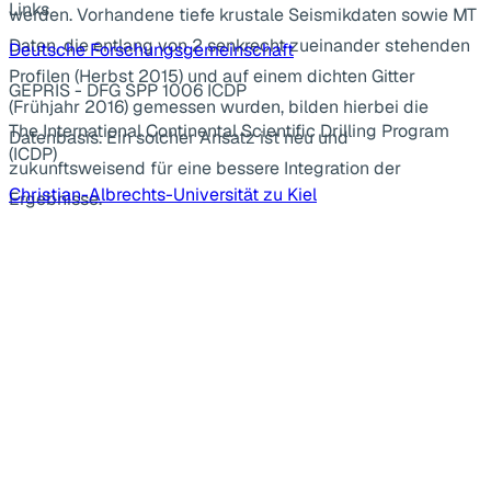
Links
werden. Vorhandene tiefe krustale Seismikdaten sowie MT
Daten, die entlang von 2 senkrecht zueinander stehenden
Deutsche Forschungsgemeinschaft
Profilen (Herbst 2015) und auf einem dichten Gitter
GEPRIS - DFG SPP 1006 ICDP
(Frühjahr 2016) gemessen wurden, bilden hierbei die
The International Continental Scientific Drilling Program
Datenbasis. Ein solcher Ansatz ist neu und
(ICDP)
zukunftsweisend für eine bessere Integration der
Christian-Albrechts-Universität zu Kiel
Ergebnisse.