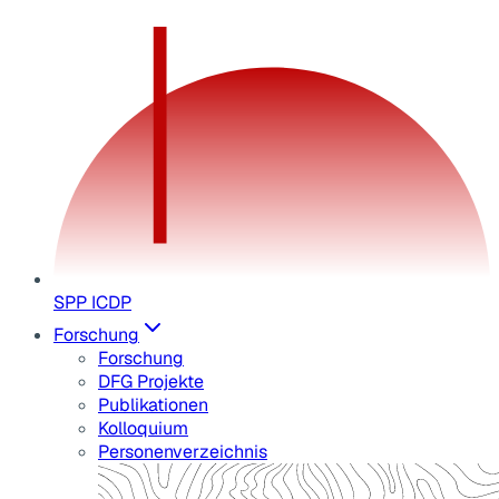
SPP ICDP
Forschung
Forschung
DFG Projekte
Publikationen
Kolloquium
Personenverzeichnis