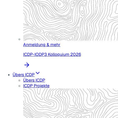
Anmeldung & mehr
ICDP-IODP3 Kolloquium 2026
Übers ICDP
Übers ICDP
ICDP Projekte