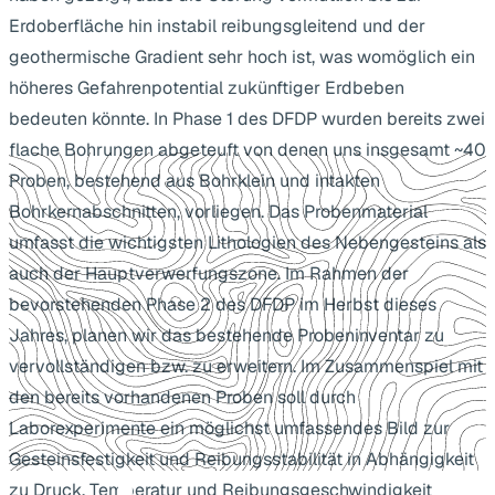
Erdoberfläche hin instabil reibungsgleitend und der
geothermische Gradient sehr hoch ist, was womöglich ein
höheres Gefahrenpotential zukünftiger Erdbeben
bedeuten könnte. In Phase 1 des DFDP wurden bereits zwei
flache Bohrungen abgeteuft von denen uns insgesamt ~40
Proben, bestehend aus Bohrklein und intakten
Bohrkernabschnitten, vorliegen. Das Probenmaterial
umfasst die wichtigsten Lithologien des Nebengesteins als
auch der Hauptverwerfungszone. Im Rahmen der
bevorstehenden Phase 2 des DFDP im Herbst dieses
Jahres, planen wir das bestehende Probeninventar zu
vervollständigen bzw. zu erweitern. Im Zusammenspiel mit
den bereits vorhandenen Proben soll durch
Laborexperimente ein möglichst umfassendes Bild zur
Gesteinsfestigkeit und Reibungsstabilität in Abhängigkeit
zu Druck, Temperatur und Reibungsgeschwindigkeit