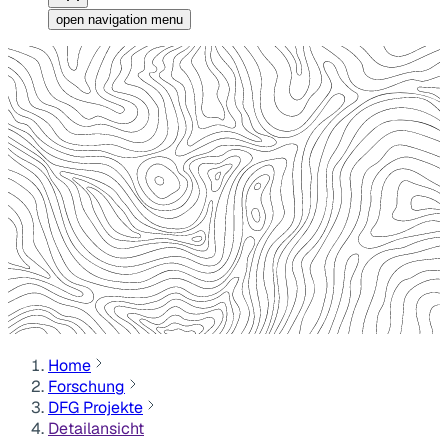
open navigation menu
Home
Forschung
DFG Projekte
Detailansicht