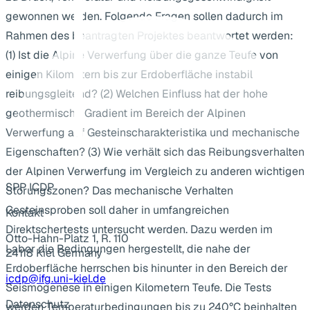
gewonnen werden. Folgende Fragen sollen dadurch im
Rahmen des beantragten Projektes beantwortet werden:
(1) Ist die Alpine Verwerfung über die ganze Teufe von
einigen Kilometern bis zur Erdoberfläche instabil
reibungsgleitend? (2) Welchen Einfluss hat der hohe
geothermische Gradient im Bereich der Alpinen
Verwerfung auf Gesteinscharakteristika und mechanische
Eigenschaften? (3) Wie verhält sich das Reibungsverhalten
der Alpinen Verwerfung im Vergleich zu anderen wichtigen
SPP ICDP
Störungszonen? Das mechanische Verhalten
Gesteinsproben soll daher in umfangreichen
Kontakt
Direktschertests untersucht werden. Dazu werden im
Otto-Hahn-Platz 1, R. 110
Labor die Bedingungen hergestellt, die nahe der
24118 Kiel Germany
Erdoberfläche herrschen bis hinunter in den Bereich der
icdp@ifg.uni-kiel.de
Seismogenese in einigen Kilometern Teufe. Die Tests
Datenschutz
werden Temperaturbedingungen bis zu 240°C beinhalten