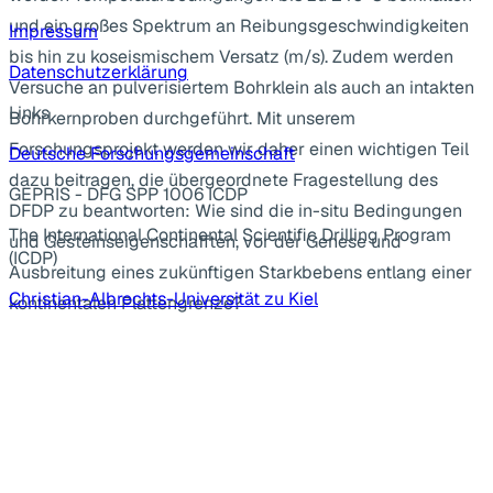
und ein großes Spektrum an Reibungsgeschwindigkeiten
Impressum
bis hin zu koseismischem Versatz (m/s). Zudem werden
Datenschutzerklärung
Versuche an pulverisiertem Bohrklein als auch an intakten
Links
Bohrkernproben durchgeführt. Mit unserem
Forschungsprojekt werden wir daher einen wichtigen Teil
Deutsche Forschungsgemeinschaft
dazu beitragen, die übergeordnete Fragestellung des
GEPRIS - DFG SPP 1006 ICDP
DFDP zu beantworten: Wie sind die in-situ Bedingungen
The International Continental Scientific Drilling Program
und Gesteinseigenschafften, vor der Genese und
(ICDP)
Ausbreitung eines zukünftigen Starkbebens entlang einer
Christian-Albrechts-Universität zu Kiel
kontinentalen Plattengrenze?