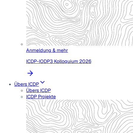
Anmeldung & mehr
ICDP-IODP3 Kolloquium 2026
Übers ICDP
Übers ICDP
ICDP Projekte