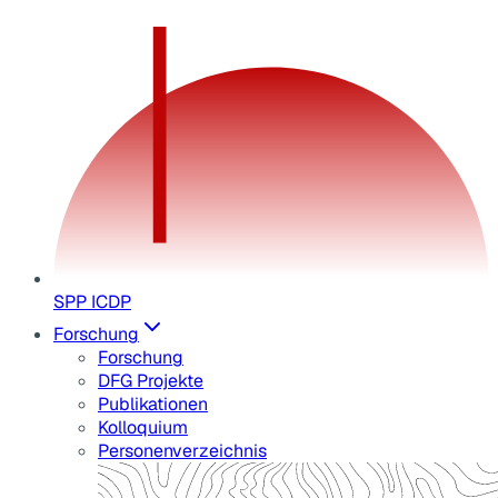
SPP ICDP
Forschung
Forschung
DFG Projekte
Publikationen
Kolloquium
Personenverzeichnis