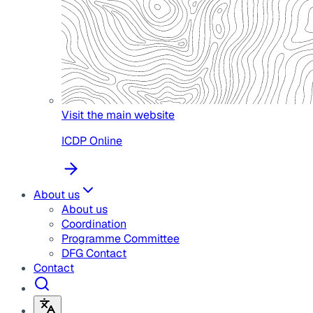
Visit the main website
ICDP Online
About us
About us
Coordination
Programme Committee
DFG Contact
Contact