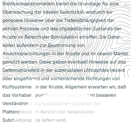
Breitbandseismometern bietet die Grundlage für eine
Überwachung der lokalen Seismizität, wodurch wir
genauere Hinweise über die Tiefenabhängigkeit der
aktiven Prozesse und des physikalischen Zustands der
Kruste im Bereich der Bohrlokation erhoffen. Die Daten
sollen außerdem zur Bestimmung von
Anisotropierichtungen in der Kruste und im oberen Mantel
genutzt werden. Diese geben eventuell Hinweise auf das
Deformationsfeld in der subkrustalen Lithosphäre (rezent
oder eingefroren) und vorherrschende Richtungen von
Kluftsystemen in der Kruste. Allgemein erwarten wir, daß
das Vorhaben grundlegende Beiträge zum besseren
Verständnis des physikalischen Zustands der
Plattengrenze im Bereich der Hellenischen
Subduktionszone liefern wird.