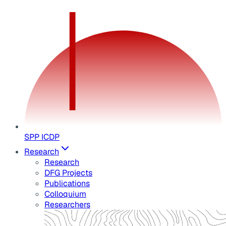
SPP ICDP
Research
Research
DFG Projects
Publications
Colloquium
Researchers