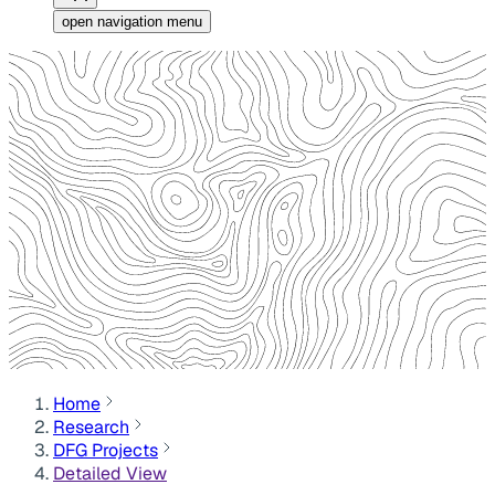
open navigation menu
Home
Research
DFG Projects
Detailed View