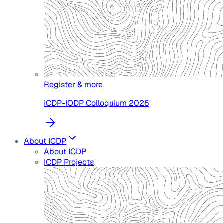
Register & more
ICDP-IODP Colloquium 2026
About ICDP
About ICDP
ICDP Projects