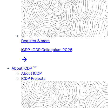
Register & more
ICDP-IODP Colloquium 2026
About ICDP
About ICDP
ICDP Projects