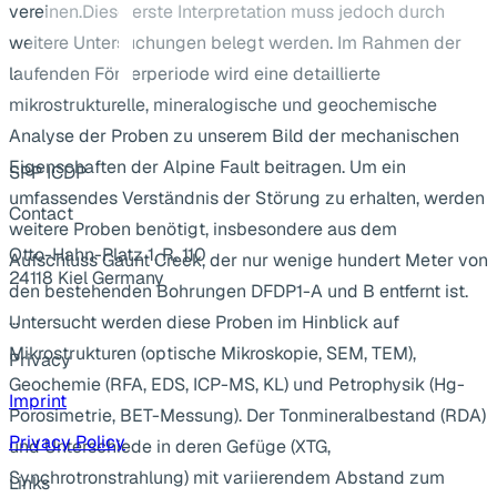
vereinen.Diese erste Interpretation muss jedoch durch
weitere Untersuchungen belegt werden. Im Rahmen der
laufenden Förderperiode wird eine detaillierte
mikrostrukturelle, mineralogische und geochemische
Analyse der Proben zu unserem Bild der mechanischen
Eigenschaften der Alpine Fault beitragen. Um ein
SPP ICDP
umfassendes Verständnis der Störung zu erhalten, werden
Contact
weitere Proben benötigt, insbesondere aus dem
Otto-Hahn-Platz 1, R. 110
Aufschluss Gaunt Creek, der nur wenige hundert Meter von
24118 Kiel Germany
den bestehenden Bohrungen DFDP1-A und B entfernt ist.
...
Untersucht werden diese Proben im Hinblick auf
Mikrostrukturen (optische Mikroskopie, SEM, TEM),
Privacy
Geochemie (RFA, EDS, ICP-MS, KL) und Petrophysik (Hg-
Imprint
Porosimetrie, BET-Messung). Der Tonmineralbestand (RDA)
Privacy Policy
und Unterschiede in deren Gefüge (XTG,
Synchrotronstrahlung) mit variierendem Abstand zum
Links