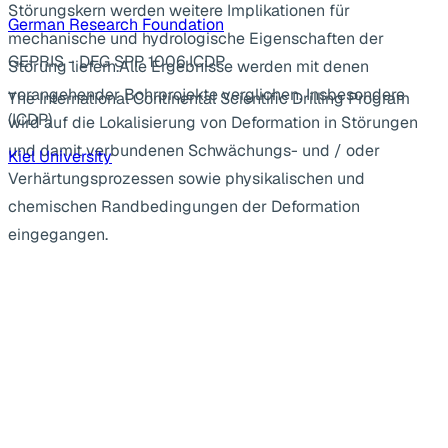
Störungskern werden weitere Implikationen für
German Research Foundation
mechanische und hydrologische Eigenschaften der
GEPRIS - DFG SPP 1006 ICDP
Störung liefern.Alle Ergebnisse werden mit denen
vorangehender Bohrprojekte verglichen. Insbesondere
The International Continental Scientific Drilling Program
(ICDP)
wird auf die Lokalisierung von Deformation in Störungen
und damit verbundenen Schwächungs- und / oder
Kiel University
Verhärtungsprozessen sowie physikalischen und
chemischen Randbedingungen der Deformation
eingegangen.