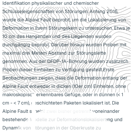
Identifikation physikalischer und chemischer
Schlüsseleigenschaften von Störungen. Anfang 2016,
wurde die Alpine Fault beprobt, um die Lokalisierung von
Deformation in ihrem Störungskern zu untersuchen. Etwa je
10 cm des Hangenden und des Liegenden wurden
durchgängig beprobt. Darüber hinaus wurden Proben mit
maximal drei Metern Abstand zur Störungslette
genommen. Aus der DFDP-1A-Bohrung wurden zusätzlich
Proben dieser Einheiten zu Verfügung gestellt.Erste
Beobachtungen zeigen, dass die Deformation entlang der
Alpine Fault entweder in dicken (10er cm) Einheiten, ohne
makroskopisch erkennbares Gefüge, oder in dünnen (< 1
cm - < 7 cm), geschichteten Paketen lokalisiert ist. Die
Alpine Fault scheint zwei bisher getrennt voneinander
bestehende Modelle zur Deformationslokalisierung und
Dynamik von Störungen in der Oberkruste zu