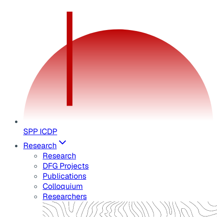
SPP ICDP
Research
Research
DFG Projects
Publications
Colloquium
Researchers