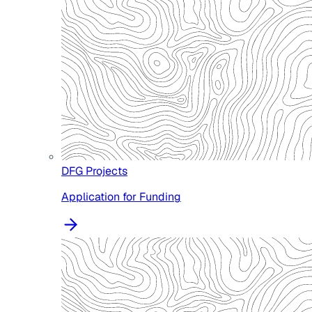
DFG Projects
Application for Funding