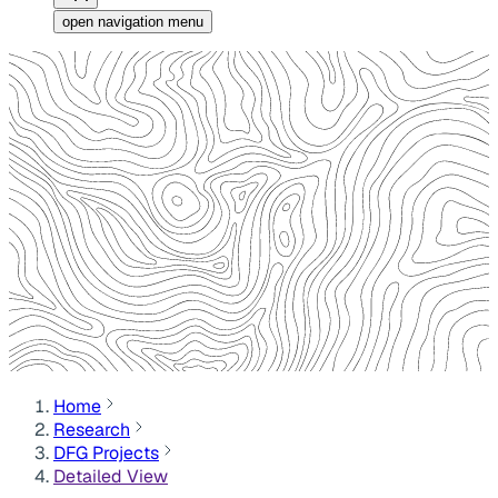
open navigation menu
Home
Research
DFG Projects
Detailed View