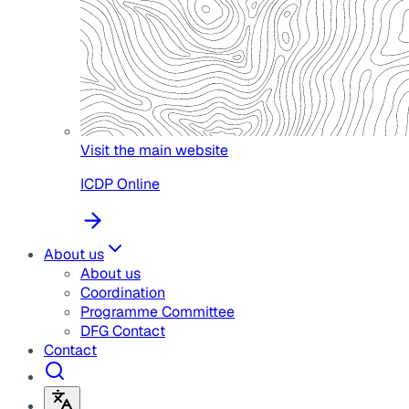
Visit the main website
ICDP Online
About us
About us
Coordination
Programme Committee
DFG Contact
Contact