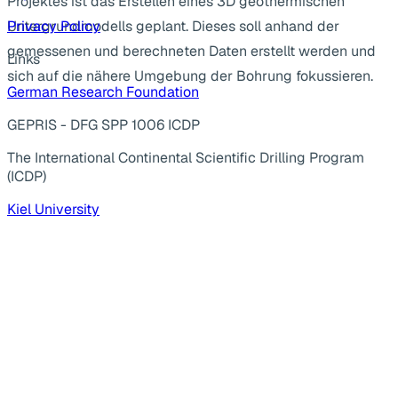
Projektes ist das Erstellen eines 3D geothermischen
Untergrundmodells geplant. Dieses soll anhand der
Privacy Policy
gemessenen und berechneten Daten erstellt werden und
Links
sich auf die nähere Umgebung der Bohrung fokussieren.
German Research Foundation
GEPRIS - DFG SPP 1006 ICDP
The International Continental Scientific Drilling Program
(ICDP)
Kiel University