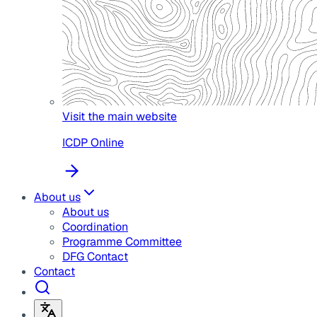
Visit the main website
ICDP Online
About us
About us
Coordination
Programme Committee
DFG Contact
Contact