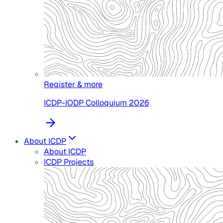
Register & more
ICDP-IODP Colloquium 2026
About ICDP
About ICDP
ICDP Projects