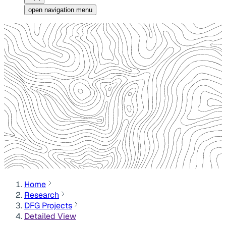
open navigation menu
Home
Research
DFG Projects
Detailed View