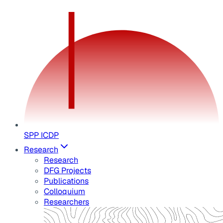
SPP ICDP
Research
Research
DFG Projects
Publications
Colloquium
Researchers