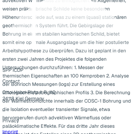
advektiven Wärmefluss zu ermöglichen. Im Allgemeinen,
weisen präkambrische Schilde keine besonderen
Höhenunterschiede auf, was zu einem (quasi) stationären
geothermischen System führt. Die Gebirgslage der
Bohrung in einem stabilen kambrischen Schild, bietet
somit eine optimale Ausgangslage um die hier postulierte
Arbeitshypothese zu überprüfen. Dazu ist geplant in den
ersten zwei Jahren des Projektes die folgenden
Untersuchungen durchzuführen: 1. Messen der
SPP ICDP
thermischen Eigenschaften an 100 Kernproben 2. Analyse
Contact
der Bohrloch Messungen (logs) zur Erstellung eines
Otto-Hahn-Platz 1, R. 110
lithologischen/petrographischen Profils 3. Die Berechnung
24118 Kiel Germany
der Wärmestromdichte innerhalb der COSC-1 Bohrung und
die Isolation eventueller transienter Signale, etwa
...
hervorgerufen durch advektiven Wärmefluss oder
Privacy
paläoklimatische Effekte. Für das dritte Jahr dieses
Imprint