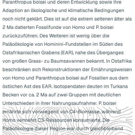
Paranthropus boisei und deren Entwicklung sowie ihre
Adaption an ökologische und klimatische Bedingungen
noch nicht geklärt. Dies ist auf die extrem seltenen älter als
2 Ma datierten Fossilfunde von Homo und P. boisei
zurückzuführen. Des Weiteren ist wenig über die
Paläoökologie von Hominini-Fundstellen im Süden des
Ostafrikanischen Grabens (EAR), nahe des Überganges
von großen Grass- zu Baumsavannen bekannt. In Ostafrika
beschränken sich Rekonstruktionen der Ernährungsweisen
von Homo und Paranthropus boisei auf Fossilien aus dem
östlichen Ast des EAR. Isotopendaten deuten im Turkana
Becken vor ca. 2 Ma auf zwei Gruppen mit deutlichen
Unterschieden in ihrer Nahrungsaufnahme: P. boisei
ernährte sich vorwiegend von C4-Biomasse, während
Homo vermehrt C3-Ressourcen konsumierte. Die
Paläoökologie dieser Region war durch gleichbleibend