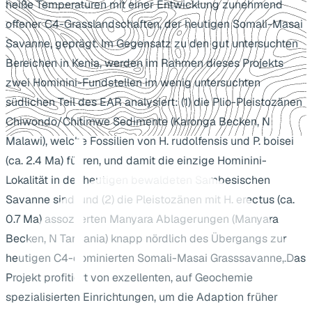
heiße Temperaturen mit einer Entwicklung zunehmend
offener C4-Grasslandschaften, der heutigen Somali-Masai
Savanne, geprägt. Im Gegensatz zu den gut untersuchten
Bereichen in Kenia, werden im Rahmen dieses Projekts
zwei Hominini-Fundstellen im wenig untersuchten
südlichen Teil des EAR analysiert: (1) die Plio-Pleistozänen
Chiwondo/Chitimwe Sedimente (Karonga Becken, N
Malawi), welche Fossilien von H. rudolfensis und P. boisei
(ca. 2.4 Ma) führen, und damit die einzige Hominini-
Lokalität in der heutigen bewaldeten Sambesischen
Savanne sind, und (2) die Pleistozänen mit H. erectus (ca.
0.7 Ma) assoziierten Manyara Ablagerungen (Manyara
Becken, N Tansania) knapp nördlich des Übergangs zur
heutigen C4-dominierten Somali-Masai Grasssavanne,.Das
Projekt profitiert von exzellenten, auf Geochemie
spezialisierten Einrichtungen, um die Adaption früher