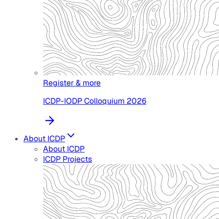
Register & more
ICDP-IODP Colloquium 2026
About ICDP
About ICDP
ICDP Projects