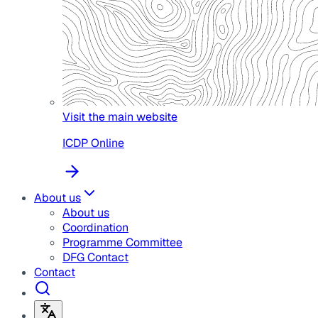
Visit the main website
ICDP Online
About us
About us
Coordination
Programme Committee
DFG Contact
Contact