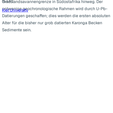
(ICDP)
Grasslandsavannengrenze in Südostafrika hinweg. Der
notwenige geochronologische Rahmen wird durch U-Pb-
Kiel University
Datierungen geschaffen; dies werden die ersten absoluten
Alter für die bisher nur grob datierten Karonga Becken
Sedimente sein.