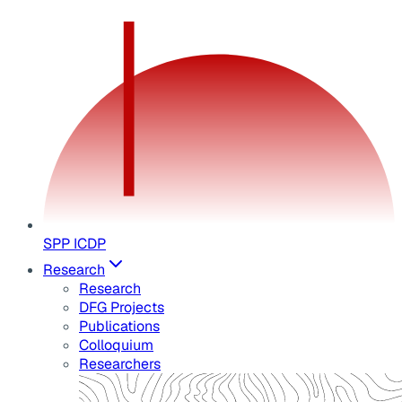
SPP ICDP
Research
Research
DFG Projects
Publications
Colloquium
Researchers