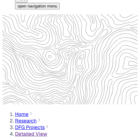
open navigation menu
Home
Research
DFG Projects
Detailed View