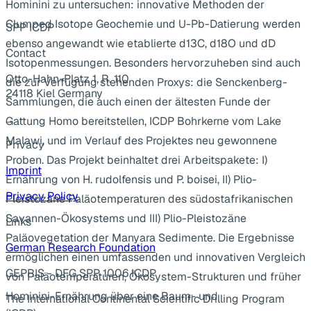
Hominini zu untersuchen: innovative Methoden der
Clumped Isotope Geochemie und U-Pb-Datierung werden
SPP ICDP
ebenso angewandt wie etablierte d13C, d18O und dD
Contact
Isotopenmessungen. Besonders hervorzuheben sind auch
Otto-Hahn-Platz 1, R. 110
die zur Verfügung stehenden Proxys: die Senckenberg-
24118 Kiel Germany
Sammlungen, die auch einen der ältesten Funde der
...
Gattung Homo bereitstellen, ICDP Bohrkerne vom Lake
Malawi, und im Verlauf des Projektes neu gewonnene
Privacy
Proben. Das Projekt beinhaltet drei Arbeitspakete: I)
Imprint
Ernährung von H. rudolfensis und P. boisei, II) Plio-
Privacy Policy
Pleistozäne Paläotemperaturen des südostafrikanischen
Savannen-Ökosystems und III) Plio-Pleistozäne
Links
Paläovegetation der Manyara Sedimente. Die Ergebnisse
German Research Foundation
ermöglichen einen umfassenden und innovativen Vergleich
GEPRIS - DFG SPP 1006 ICDP
von Paläotemperaturen, Ökosystem-Strukturen und früher
Hominini-Ernährung über eine Baum- und
The International Continental Scientific Drilling Program