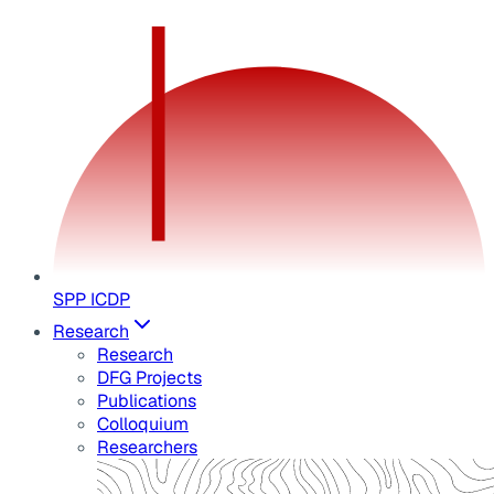
SPP ICDP
Research
Research
DFG Projects
Publications
Colloquium
Researchers