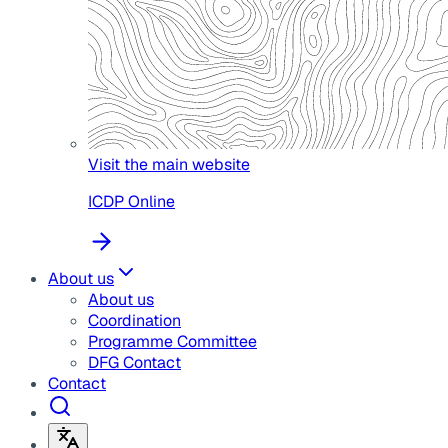
Visit the main website
ICDP Online
About us
About us
Coordination
Programme Committee
DFG Contact
Contact