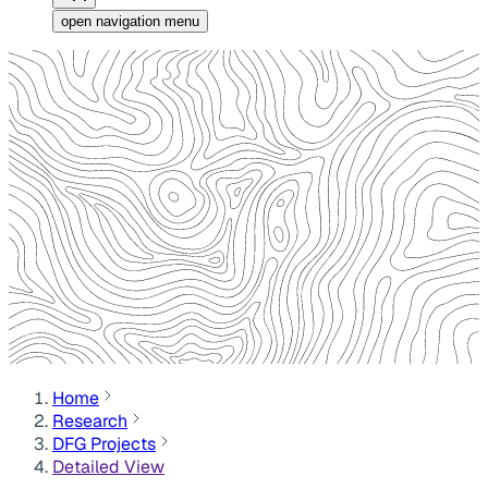
open navigation menu
Home
Research
DFG Projects
Detailed View