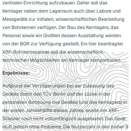
zentralen Einrichtung aufzubauen. Daher soll das
Kernlager neben dem Lagerraum auch über Labore und
Messgeräte zur initialen, wissenschaftlichen Bearbeitung
von Bohrkernen verfügen. Der Bau des Kernlagers, das
Personal sowie ein Großteil dessen Ausstattung werden
von der BGR zur Verfügung gestellt. Ein hier beantragter
XRF-Bohrkernscanner soll die wissenschaftlich-
technischen Möglichkeiten am Kernlager komplettieren.
Ergebnisse:
Aufgrund der Verzögerungen bei der Zulassung des
Gerätes durch den TÜV Berlin und der Lücke in der
personellen Betreuung des Gerätes (und des Kernlagers) in
der ersten Jahreshälfte dieses Jahres, wurde der XRF-
Scanner noch nicht vollumfänglich ausgelastet. Das Gerät
läuft jedoch ohne Probleme. Die Nutzerzahl in den bisher 9