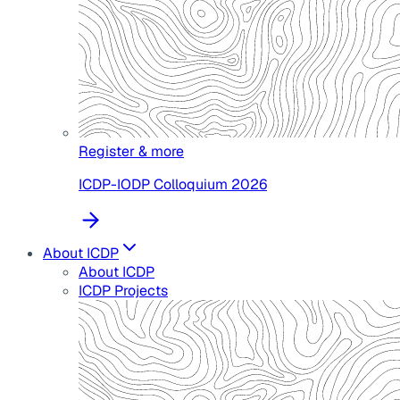
Register & more
ICDP-IODP Colloquium 2026
About ICDP
About ICDP
ICDP Projects