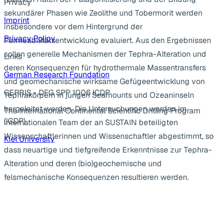
Privacy
sekundärer Phasen wie Zeolithe und Tobermorit werden
Imprint
insbesondere vor dem Hintergrund der
Privacy Policy
Permeabilitätsentwicklung evaluiert. Aus den Ergebnissen
sollen generelle Mechanismen der Tephra-Alteration und
Links
deren Konsequenzen für hydrothermale Massentransfers
German Research Foundation
und geomechanische wirksame Gefügeentwicklung von
GEPRIS - DFG SPP 1006 ICDP
Tephrakörpern in jungen Seamounts und Ozeaninseln
hergeleitet werden. Die Untersuchungen werden im
The International Continental Scientific Drilling Program
(ICDP)
internationalen Team der an SUSTAIN beteiligten
Wissenschaftlerinnen und Wissenschaftler abgestimmt, so
Kiel University
dass neuartige und tiefgreifende Erkenntnisse zur Tephra-
Alteration und deren (bio)geochemische und
felsmechanische Konsequenzen resultieren werden.