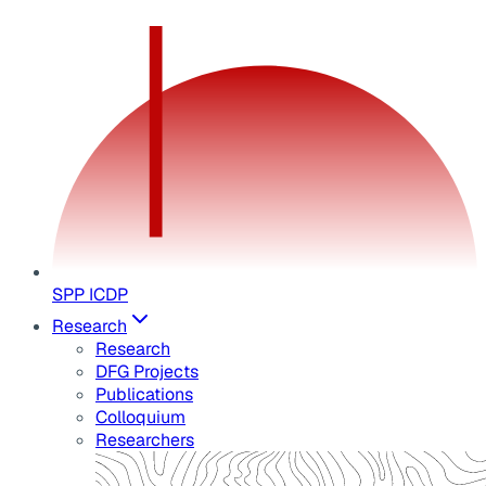
SPP ICDP
Research
Research
DFG Projects
Publications
Colloquium
Researchers