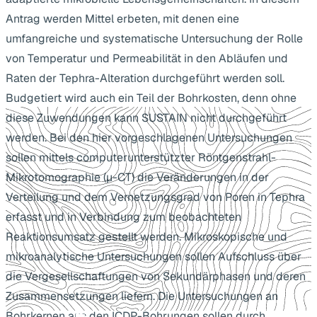
Antrag werden Mittel erbeten, mit denen eine
umfangreiche und systematische Untersuchung der Rolle
von Temperatur und Permeabilität in den Abläufen und
Raten der Tephra-Alteration durchgeführt werden soll.
Budgetiert wird auch ein Teil der Bohrkosten, denn ohne
diese Zuwendungen kann SUSTAIN nicht durchgeführt
werden. Bei den hier vorgeschlagenen Untersuchungen
sollen mittels computerunterstützter Röntgenstrahl-
Mikrotomographie (µ-CT) die Veränderungen in der
Verteilung und dem Vernetzungsgrad von Poren in Tephra
erfasst und in Verbindung zum beobachteten
Reaktionsumsatz gestellt werden. Mikroskopische und
mikroanalytische Untersuchungen sollen Aufschluss über
die Vergesellschaftungen von Sekundärphasen und deren
Zusammensetzungen liefern. Die Untersuchungen an
Bohrkernen aus den ICDP-Bohrungen sollen durch