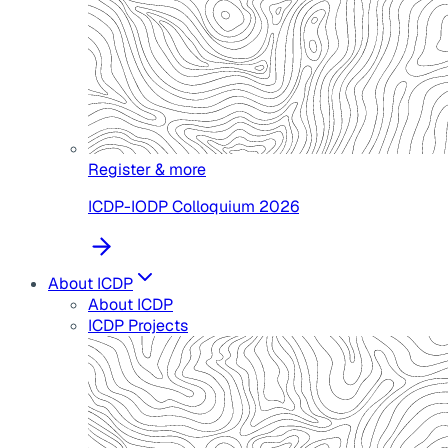
Register & more
ICDP-IODP Colloquium 2026
About ICDP
About ICDP
ICDP Projects