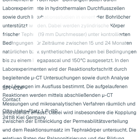
Laborexperimente in hydrothermalen Durchflusszellen
sowie durch Inkubationsstudien in einem der Bohrlöcher
unterstützt werden. Dabei werden zylindrische Körper
frischer Tephra (19 mm Durchmesser) unter kontrollierten
Bedingungen für Zeiträume zwischen 15 und 24 Monaten
natürlichen bzw. synthetischen Lösungen bei Bedingungen
bis zu einem Megapascal und 150°C ausgesetzt. In den
Laborexperimenten wird der Reaktionsfortschritt durch
begleitende µ-CT Untersuchungen sowie durch Analyse
der Lösungen im Ausfluss bestimmt. Die aufgelaufenen
SPP ICDP
Reaktionen werden mittels abschließenden µ-CT
Contact
Messungen und mikroanalytischen Verfahren räumlich und
Otto-Hahn-Platz 1, R. 110
prozesshaft erfasst. Dabei wird insbesondere die Kopplung
24118 Kiel Germany
zwischen der Entwicklung der Permeabilitätsverteilung
...
und dem Reaktionsumsatz im Tephrakörper untersucht. Die
relativen Raten der Palagonitisierung und der Bildung