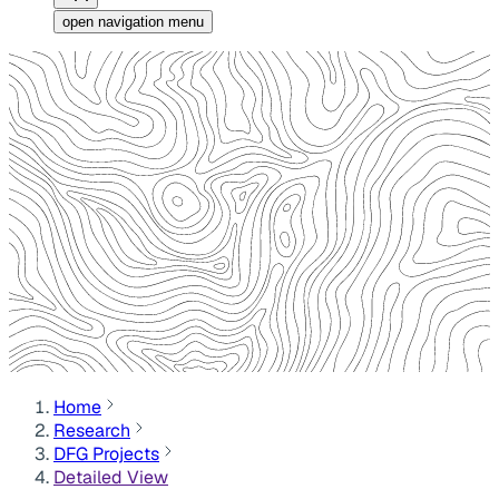
open navigation menu
Home
Research
DFG Projects
Detailed View