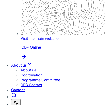
Visit the main website
ICDP Online
About us
About us
Coordination
Programme Committee
DFG Contact
Contact