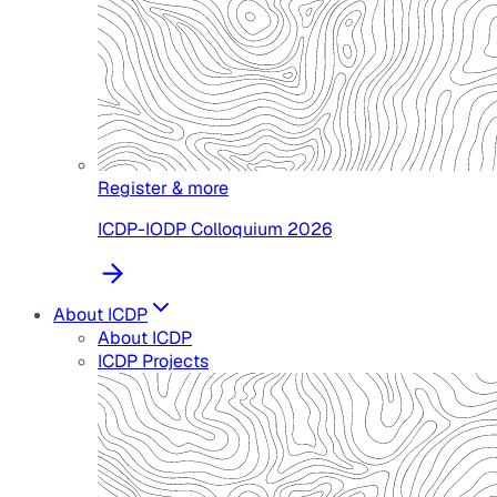
Register & more
ICDP-IODP Colloquium 2026
About ICDP
About ICDP
ICDP Projects