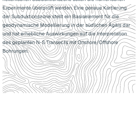
Experimente überprüft werden. Eine genaue Kartierung
der Subduktionszone stellt ein Basiselement für die
geodynamische Modellierung in der südlichen Ägäis dar
und hat erhebliche Auswirkungen auf die Interpretation
des geplanten N-S Transects mit Onshore/Offshore
Bohrungen.