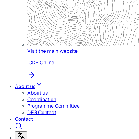
Visit the main website
ICDP Online
About us
About us
Coordination
Programme Committee
DFG Contact
Contact