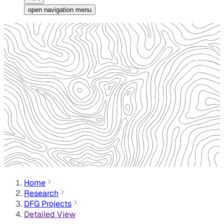
open navigation menu
Home
Research
DFG Projects
Detailed View