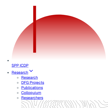
SPP ICDP
Research
Research
DFG Projects
Publications
Colloquium
Researchers