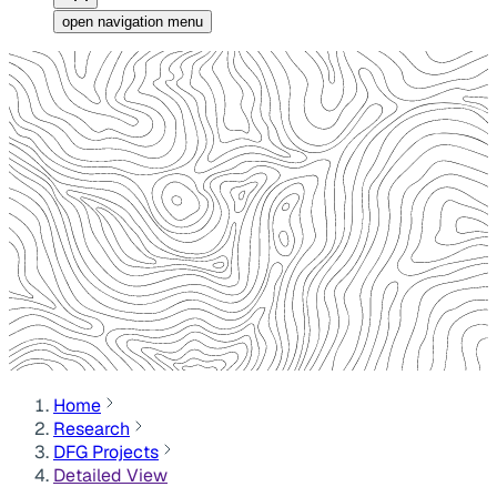
open navigation menu
Home
Research
DFG Projects
Detailed View