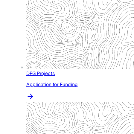
DFG Projects
Application for Funding