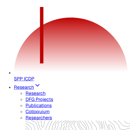
SPP ICDP
Research
Research
DFG Projects
Publications
Colloquium
Researchers