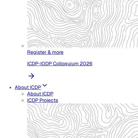
Register & more
ICDP-IODP Colloquium 2026
About ICDP
About ICDP
ICDP Projects