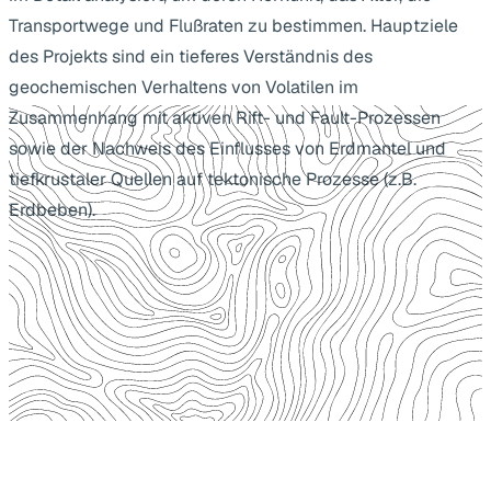
Transportwege und Flußraten zu bestimmen. Hauptziele
des Projekts sind ein tieferes Verständnis des
geochemischen Verhaltens von Volatilen im
Zusammenhang mit aktiven Rift- und Fault-Prozessen
sowie der Nachweis des Einflusses von Erdmantel und
tiefkrustaler Quellen auf tektonische Prozesse (z.B.
Erdbeben).