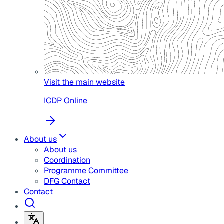
Visit the main website
ICDP Online
About us
About us
Coordination
Programme Committee
DFG Contact
Contact