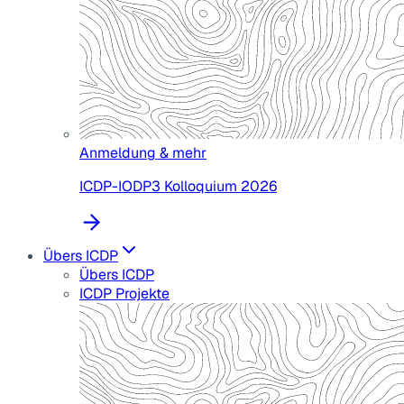
Anmeldung & mehr
ICDP-IODP3 Kolloquium 2026
Übers ICDP
Übers ICDP
ICDP Projekte