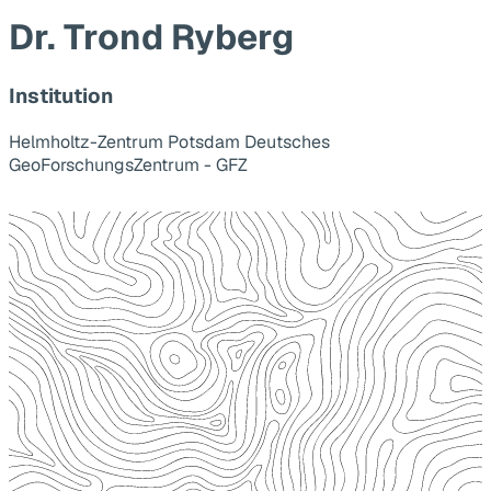
Dr. Trond Ryberg
Institution
Helmholtz-Zentrum Potsdam Deutsches
GeoForschungsZentrum - GFZ