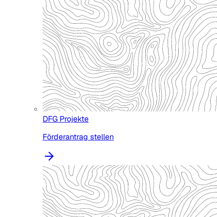
DFG Projekte
Förderantrag stellen