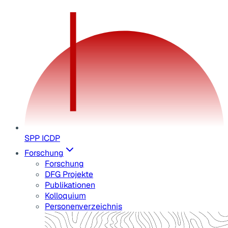
SPP ICDP
Forschung
Forschung
DFG Projekte
Publikationen
Kolloquium
Personenverzeichnis