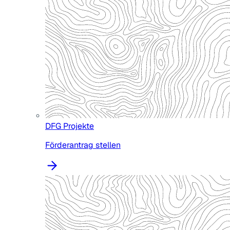
DFG Projekte
Förderantrag stellen