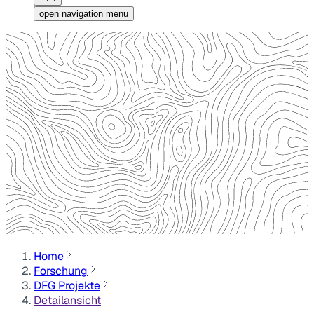
open navigation menu
Home
Forschung
DFG Projekte
Detailansicht