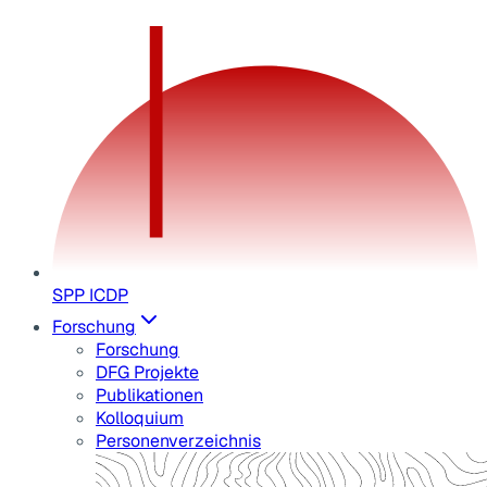
SPP ICDP
Forschung
Forschung
DFG Projekte
Publikationen
Kolloquium
Personenverzeichnis