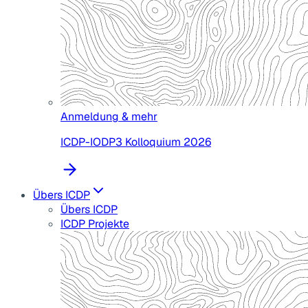
Anmeldung & mehr
ICDP-IODP3 Kolloquium 2026
Übers ICDP
Übers ICDP
ICDP Projekte