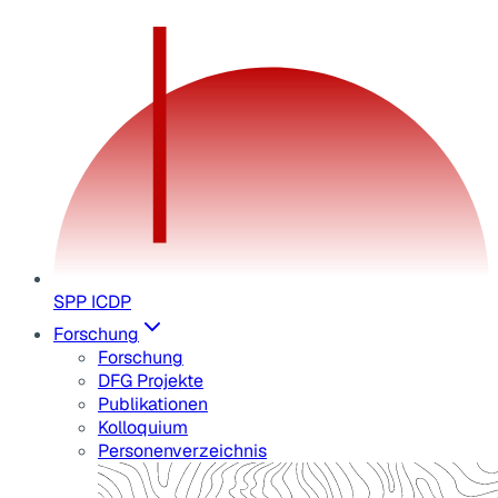
SPP ICDP
Forschung
Forschung
DFG Projekte
Publikationen
Kolloquium
Personenverzeichnis