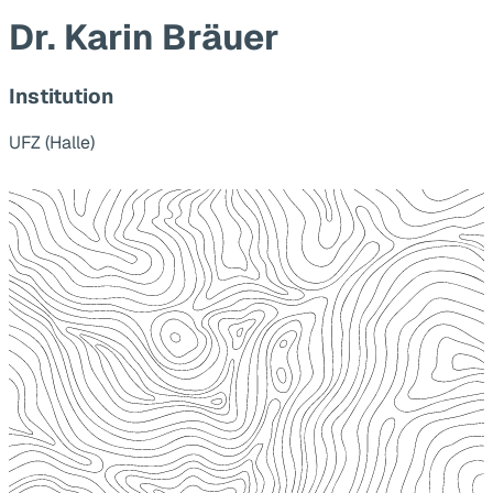
Dr. Karin Bräuer
Institution
UFZ (Halle)