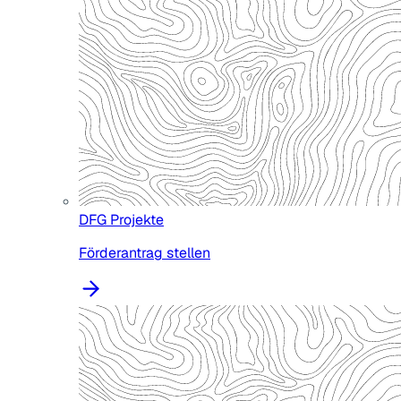
DFG Projekte
Förderantrag stellen