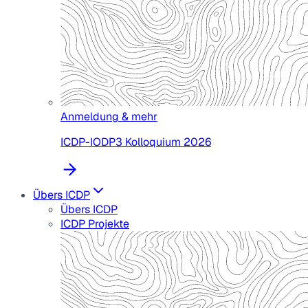
Anmeldung & mehr
ICDP-IODP3 Kolloquium 2026
Übers ICDP
Übers ICDP
ICDP Projekte