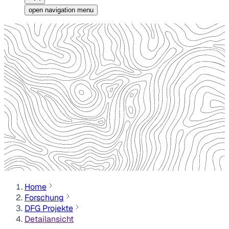
open navigation menu
Home
Forschung
DFG Projekte
Detailansicht