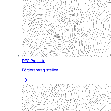
DFG Projekte
Förderantrag stellen