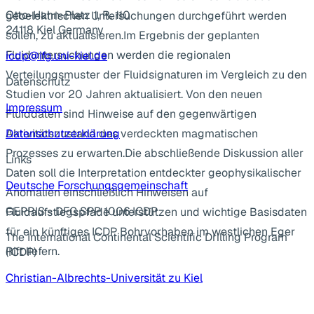
Otto-Hahn-Platz 1, R. 110
geoelektrischen Untersuchungen durchgeführt werden
24118 Kiel Germany
sollen, zu aktualisieren.Im Ergebnis der geplanten
Fluiduntersuchungen werden die regionalen
icdp@ifg.uni-kiel.de
Verteilungsmuster der Fluidsignaturen im Vergleich zu den
Datenschutz
Studien vor 20 Jahren aktualisiert. Von den neuen
Impressum
Fluiddaten sind Hinweise auf den gegenwärtigen
Aktivitätszustand des verdeckten magmatischen
Datenschutzerklärung
Prozesses zu erwarten.Die abschließende Diskussion aller
Links
Daten soll die Interpretation entdeckter geophysikalischer
Deutsche Forschungsgemeinschaft
Anomalien einschließlich Hinweisen auf
GEPRIS - DFG SPP 1006 ICDP
Fluidaufstiegspfade unterstützen und wichtige Basisdaten
für ein künftiges ICDP Bohrvorhaben im westlichen Eger
The International Continental Scientific Drilling Program
Rift liefern.
(ICDP)
Christian-Albrechts-Universität zu Kiel