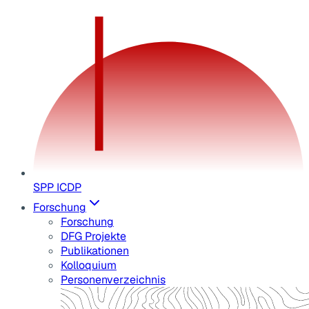
SPP ICDP
Forschung
Forschung
DFG Projekte
Publikationen
Kolloquium
Personenverzeichnis