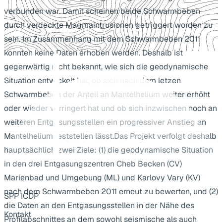
verbunden war. Damit scheinen beide Schwarmbeben
durch verdeckte Magmaintrusionen getriggert worden zu
sein. Im Zusammenhang mit dem Schwarmbeben 2011
konnten keine Daten erhoben werden. Deshalb ist
gegenwärtig nicht bekannt, wie sich die geodynamische
Situation entwickelt hat, ob sich nach dem letzen
Schwarmbeben der Anteil an Mantelhelium weiter erhöht
oder wieder verringert hat und ob sich inzwischen noch an
weiteren Entgasungsstellen ein progressiver Anstieg an
Mantelhelium feststellen lässt.Das Projekt verfolgt deshalb
hauptsächlich zwei Ziele: (1) die geodynamische Situation
in den drei Entgasungszentren Cheb Becken (CV)
Marienbad und Umgebung (ML) und Karlovy Vary (KV)
nach dem Schwarmbeben 2011 erneut zu bewerten, und (2)
SPP ICDP
die Daten an den Entgasungsstellen in der Nähe des
Kontakt
Profilabschnittes an dem sowohl seismische als auch