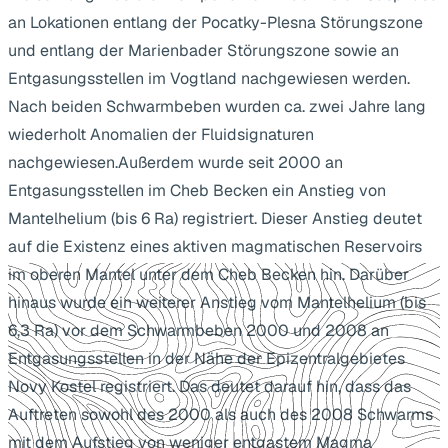
an Lokationen entlang der Pocatky-Plesna Störungszone
und entlang der Marienbader Störungszone sowie an
Entgasungsstellen im Vogtland nachgewiesen werden.
Nach beiden Schwarmbeben wurden ca. zwei Jahre lang
wiederholt Anomalien der Fluidsignaturen
nachgewiesen.Außerdem wurde seit 2000 an
Entgasungsstellen im Cheb Becken ein Anstieg von
Mantelhelium (bis 6 Ra) registriert. Dieser Anstieg deutet
auf die Existenz eines aktiven magmatischen Reservoirs
im oberen Mantel unter dem Cheb Becken hin. Darüber
hinaus wurde ein weiterer Anstieg vom Mantelhelium (bis
6,3 Ra) vor dem Schwarmbeben 2000 und 2008 an
Entgasungsstellen in der Nähe der Epizentralgebietes
Novy Kostel registriert. Das deutet darauf hin, dass das
Auftreten sowohl des 2000 als auch des 2008 Schwarms
mit dem Aufstieg von weniger entgastem Magma