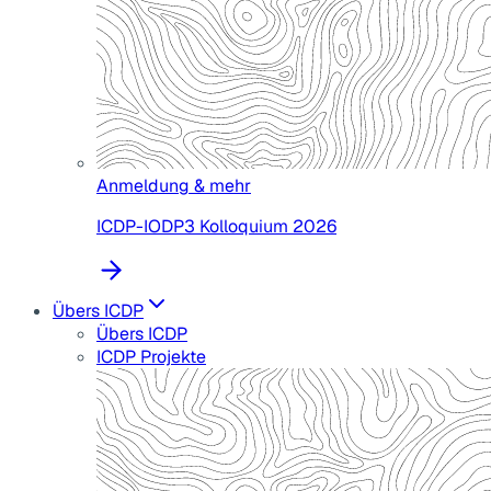
Anmeldung & mehr
ICDP-IODP3 Kolloquium 2026
Übers ICDP
Übers ICDP
ICDP Projekte