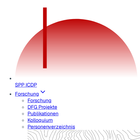
SPP ICDP
Forschung
Forschung
DFG Projekte
Publikationen
Kolloquium
Personenverzeichnis