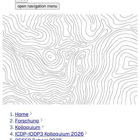
open navigation menu
Home
Forschung
Kolloquium
ICDP-IODP3 Kolloquium 2026