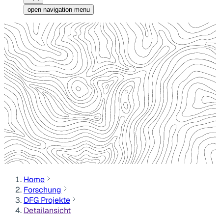
open navigation menu
Home
Forschung
DFG Projekte
Detailansicht