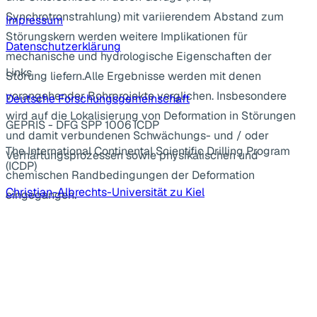
Synchrotronstrahlung) mit variierendem Abstand zum
Impressum
Störungskern werden weitere Implikationen für
Datenschutzerklärung
mechanische und hydrologische Eigenschaften der
Links
Störung liefern.Alle Ergebnisse werden mit denen
vorangehender Bohrprojekte verglichen. Insbesondere
Deutsche Forschungsgemeinschaft
wird auf die Lokalisierung von Deformation in Störungen
GEPRIS - DFG SPP 1006 ICDP
und damit verbundenen Schwächungs- und / oder
The International Continental Scientific Drilling Program
Verhärtungsprozessen sowie physikalischen und
(ICDP)
chemischen Randbedingungen der Deformation
Christian-Albrechts-Universität zu Kiel
eingegangen.