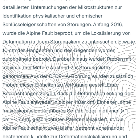
detaillierten Untersuchungen der Mikrostrukturen zur
Identifikation physikalischer und chemischer
Schlüsseleigenschaften von Störungen. Anfang 2016,
wurde die Alpine Fault beprobt, um die Lokalisierung von
Deformation in ihrem Störungskern zu untersuchen. Etwa je
10 cm des Hangenden und des Liegenden wurden
durchgängig beprobt. Darüber hinaus wurden Proben mit
maximal drei Metern Abstand zur Störungslette
genommen. Aus der DFDP-1A-Bohrung wurden zusätzlich
Proben dieser Einheiten zu Verfügung gestellt.Erste
Beobachtungen zeigen, dass die Deformation entlang der
Alpine Fault entweder in dicken (10er cm) Einheiten, ohne
makroskopisch erkennbares Gefüge, oder in dünnen (< 1
cm - < 7 cm), geschichteten Paketen lokalisiert ist. Die
Alpine Fault scheint zwei bisher getrennt voneinander
bestehende Modelle zur Deformationslokalisierung und