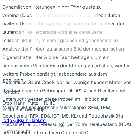
Dynamik von Störungen in der Oberkruste zu
vereinen.Diese erste Interpretation muss jedoch durch
weitere Untersuchungen belegt werden. Im Rahmen der
laufenden Förderperiode wird eine detaillierte
mikrostrukturelle, mineralogische und geochemische
Analyse der Proben zu unserem Bild der mechanischen
Eigenschaften der Alpine Fault beitragen. Um ein
umfassendes Verständnis der Störung zu erhalten, werden
weitere Proben benötigt, insbesondere aus dem
SPP ICDP
Aufschluss Gaunt Creek, der nur wenige hundert Meter von
den bestehenden Bohrungen DFDP1-A und B entfernt ist.
Kontakt
Untersucht werden diese Proben im Hinblick auf
Otto-Hahn-Platz 1, R. 110
Mikrostrukturen (optische Mikroskopie, SEM, TEM),
24118 Kiel Germany
Geochemie (RFA, EDS, ICP-MS, KL) und Petrophysik (Hg-
icdp@ifg.uni-kiel.de
Porosimetrie, BET-Messung). Der Tonmineralbestand (RDA)
Datenschutz
und Unterschiede in deren Gefüge (XTG,