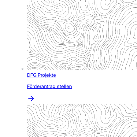
DFG Projekte
Förderantrag stellen