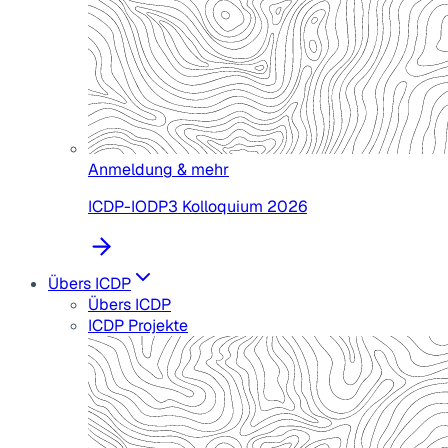
Anmeldung & mehr
ICDP-IODP3 Kolloquium 2026
Übers ICDP
Übers ICDP
ICDP Projekte