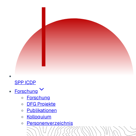
SPP ICDP
Forschung
Forschung
DFG Projekte
Publikationen
Kolloquium
Personenverzeichnis