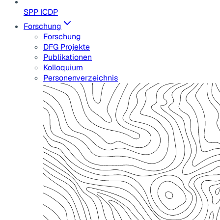
SPP ICDP
Forschung
Forschung
DFG Projekte
Publikationen
Kolloquium
Personenverzeichnis