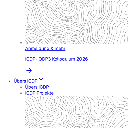
Anmeldung & mehr
ICDP-IODP3 Kolloquium 2026
Übers ICDP
Übers ICDP
ICDP Projekte