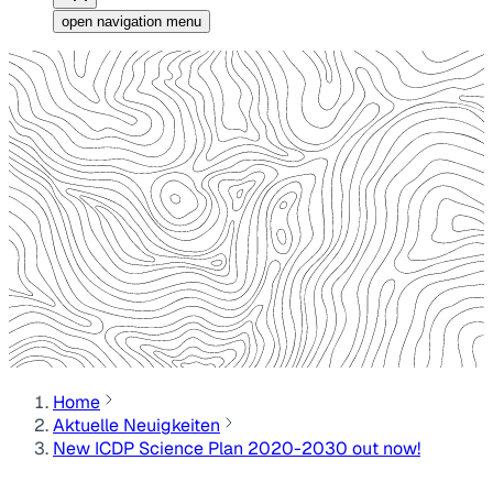
open navigation menu
Home
Aktuelle Neuigkeiten
New ICDP Science Plan 2020-2030 out now!