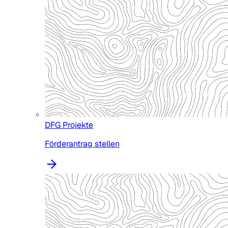
DFG Projekte
Förderantrag stellen