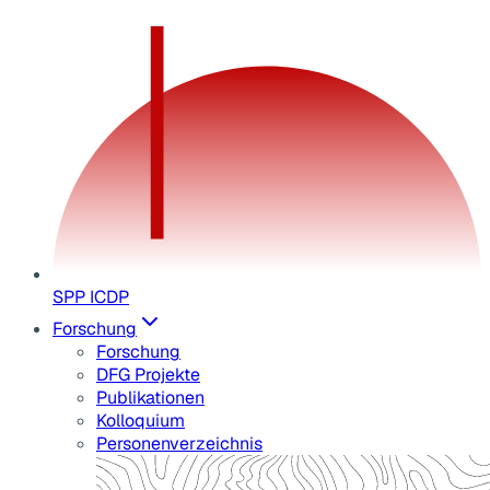
SPP ICDP
Forschung
Forschung
DFG Projekte
Publikationen
Kolloquium
Personenverzeichnis