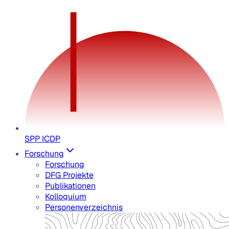
SPP ICDP
Forschung
Forschung
DFG Projekte
Publikationen
Kolloquium
Personenverzeichnis