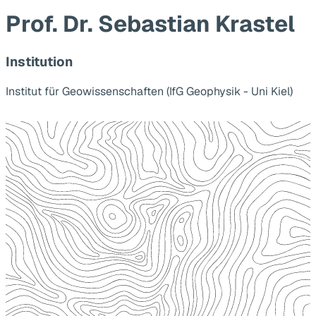
Prof. Dr. Sebastian Krastel
Institution
Institut für Geowissenschaften (IfG Geophysik - Uni Kiel)