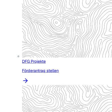
DFG Projekte
Förderantrag stellen