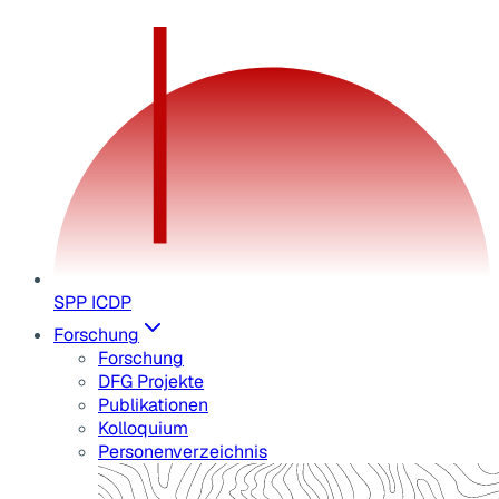
SPP ICDP
Forschung
Forschung
DFG Projekte
Publikationen
Kolloquium
Personenverzeichnis