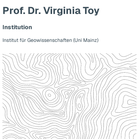
Prof. Dr. Virginia Toy
Institution
Institut für Geowissenschaften (Uni Mainz)