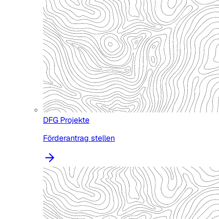
DFG Projekte
Förderantrag stellen