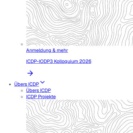
Anmeldung & mehr
ICDP-IODP3 Kolloquium 2026
Übers ICDP
Übers ICDP
ICDP Projekte