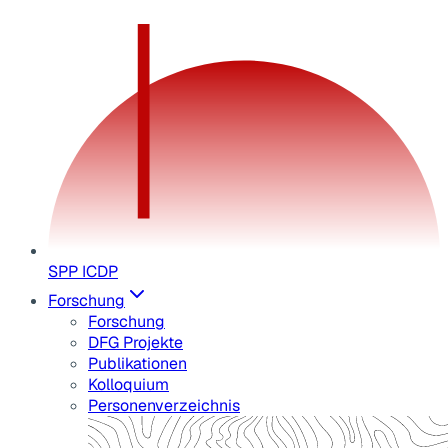
SPP ICDP
Forschung
Forschung
DFG Projekte
Publikationen
Kolloquium
Personenverzeichnis