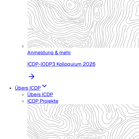
Anmeldung & mehr
ICDP-IODP3 Kolloquium 2026
Übers ICDP
Übers ICDP
ICDP Projekte