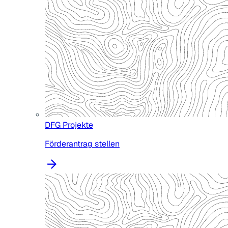
DFG Projekte
Förderantrag stellen