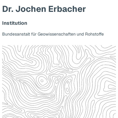
Dr. Jochen Erbacher
Institution
Bundesanstalt für Geowissenschaften und Rohstoffe