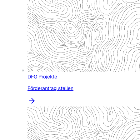
DFG Projekte
Förderantrag stellen