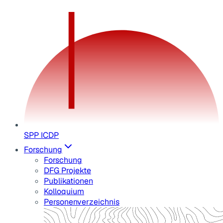
SPP ICDP
Forschung
Forschung
DFG Projekte
Publikationen
Kolloquium
Personenverzeichnis