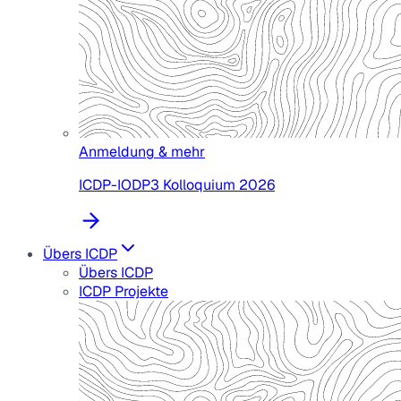
Anmeldung & mehr
ICDP-IODP3 Kolloquium 2026
Übers ICDP
Übers ICDP
ICDP Projekte