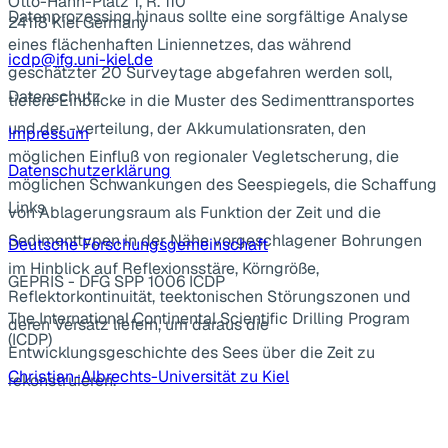
Otto-Hahn-Platz 1, R. 110
Datenprozessing hinaus sollte eine sorgfältige Analyse
24118 Kiel Germany
eines flächenhaften Liniennetzes, das während
icdp@ifg.uni-kiel.de
geschätzter 20 Surveytage abgefahren werden soll,
Datenschutz
tiefere Einblicke in die Muster des Sedimenttransportes
und der -verteilung, der Akkumulationsraten, den
Impressum
möglichen Einfluß von regionaler Vegletscherung, die
Datenschutzerklärung
möglichen Schwankungen des Seespiegels, die Schaffung
Links
von Ablagerungsraum als Funktion der Zeit und die
Sedimenttypen in der Nähe vorgeschlagener Bohrungen
Deutsche Forschungsgemeinschaft
im Hinblick auf Reflexionsstäre, Körngröße,
GEPRIS - DFG SPP 1006 ICDP
Reflektorkontinuität, teektonischen Störungszonen und
The International Continental Scientific Drilling Program
deren Versatz liefern, um daraus die
(ICDP)
Entwicklungsgeschichte des Sees über die Zeit zu
Christian-Albrechts-Universität zu Kiel
rekonstruieren.