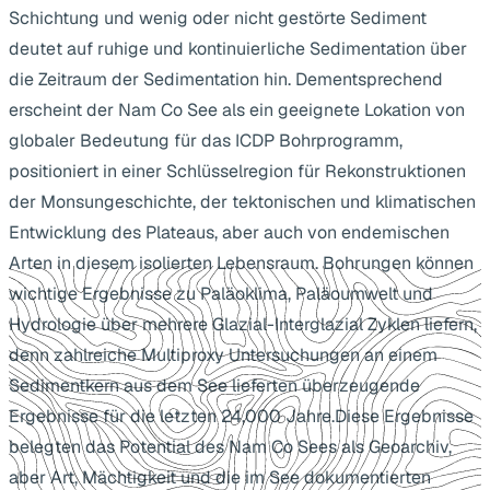
Schichtung und wenig oder nicht gestörte Sediment
deutet auf ruhige und kontinuierliche Sedimentation über
die Zeitraum der Sedimentation hin. Dementsprechend
erscheint der Nam Co See als ein geeignete Lokation von
globaler Bedeutung für das ICDP Bohrprogramm,
positioniert in einer Schlüsselregion für Rekonstruktionen
der Monsungeschichte, der tektonischen und klimatischen
Entwicklung des Plateaus, aber auch von endemischen
Arten in diesem isolierten Lebensraum. Bohrungen können
wichtige Ergebnisse zu Paläoklima, Paläoumwelt und
Hydrologie über mehrere Glazial-Interglazial Zyklen liefern,
denn zahlreiche Multiproxy Untersuchungen an einem
Sedimentkern aus dem See lieferten überzeugende
Ergebnisse für die letzten 24,000 Jahre.Diese Ergebnisse
belegten das Potential des Nam Co Sees als Geoarchiv,
aber Art, Mächtigkeit und die im See dokumentierten