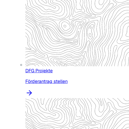
DFG Projekte
Förderantrag stellen