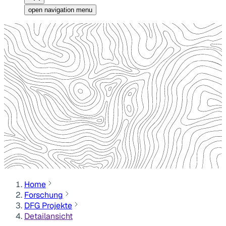
open navigation menu
Home
Forschung
DFG Projekte
Detailansicht