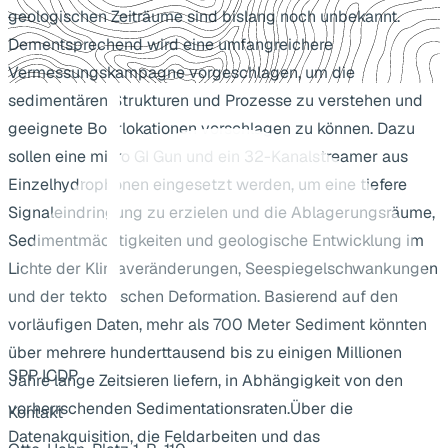
geologischen Zeiträume sind bislang noch unbekannt.
Dementsprechend wird eine umfangreichere
Vermessungskampagne vorgeschlagen, um die
sedimentären Strukturen und Prozesse zu verstehen und
geeignete Bohrlokationen vorschlagen zu können. Dazu
sollen eine mikro GI Gun und ein 32-Kanalstreamer aus
Einzelhydrophonen eingesetzt werden, um eine tiefere
Signaleindringung zu erzielen und die Ablagerungsräume,
Sedimentmächtigkeiten und geologische Entwicklung im
Lichte der Klimaveränderungen, Seespiegelschwankungen
und der tektonischen Deformation. Basierend auf den
vorläufigen Daten, mehr als 700 Meter Sediment könnten
über mehrere hunderttausend bis zu einigen Millionen
SPP ICDP
Jahre lange Zeitsieren liefern, in Abhängigkeit von den
vorherrschenden Sedimentationsraten.Über die
Kontakt
Datenakquisition, die Feldarbeiten und das