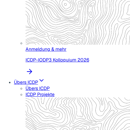
Anmeldung & mehr
ICDP-IODP3 Kolloquium 2026
Übers ICDP
Übers ICDP
ICDP Projekte