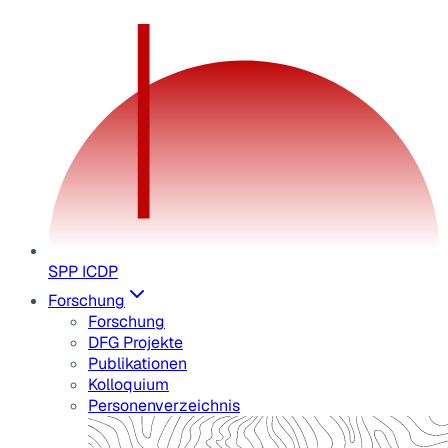
SPP ICDP
Forschung
Forschung
DFG Projekte
Publikationen
Kolloquium
Personenverzeichnis