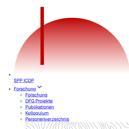
SPP ICDP
Forschung
Forschung
DFG Projekte
Publikationen
Kolloquium
Personenverzeichnis