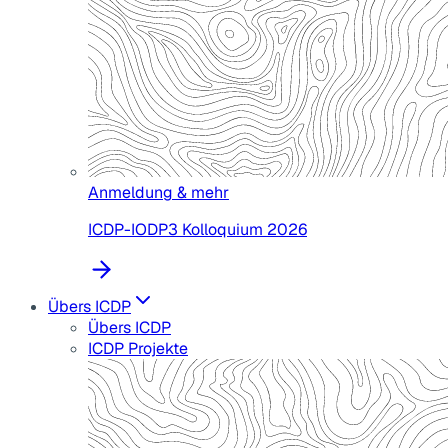
Anmeldung & mehr
ICDP-IODP3 Kolloquium 2026
Übers ICDP
Übers ICDP
ICDP Projekte