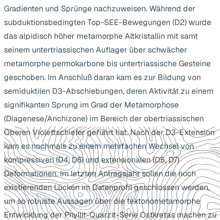
Gradienten und Sprünge nachzuweisen. Während der
subduktionsbedingten Top-SEE-Bewegungen (D2) wurde
das alpidisch höher metamorphe Altkristallin mit samt
seinem untertriassischen Auflager über schwächer
metamorphe permokarbone bis untertriassische Gesteine
geschoben. Im Anschluß daran kam es zur Bildung von
semiduktilen D3-Abschiebungen, deren Aktivität zu einem
signifikanten Sprung im Grad der Metamorphose
(Diagenese/Anchizone) im Bereich der obertriassischen
Oberen Violettschiefer geführt hat. Nach der D3-Extension
kam es nochmals zu einem mehrfachen Wechsel von
kompressiven (D4, D6) und extensionalen (D5, D7)
Deformationen. Im letzten Antragsjahr sollen die noch
existierenden Lücken im Datenprofil geschlossen werden,
um so robuste Aussagen über die tektonometamorphe
Entwicklung der Phyllit-Quarzit-Serie Ostkretas machen zu