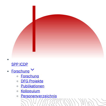
SPP ICDP
Forschung
Forschung
DFG Projekte
Publikationen
Kolloquium
Personenverzeichnis