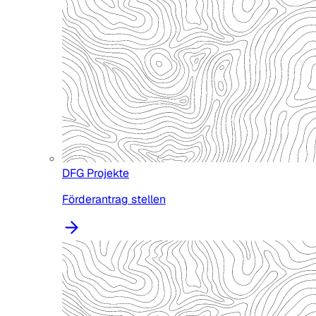
DFG Projekte
Förderantrag stellen