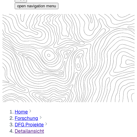
open navigation menu
Home
Forschung
DFG Projekte
Detailansicht