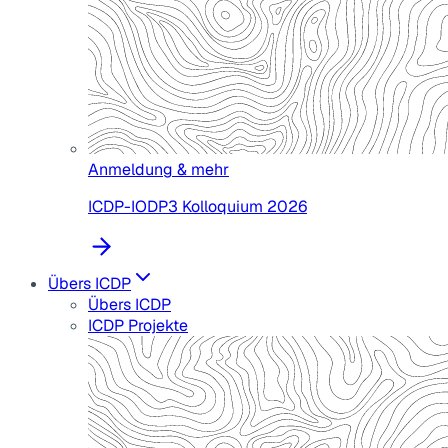
Anmeldung & mehr
ICDP-IODP3 Kolloquium 2026
Übers ICDP
Übers ICDP
ICDP Projekte