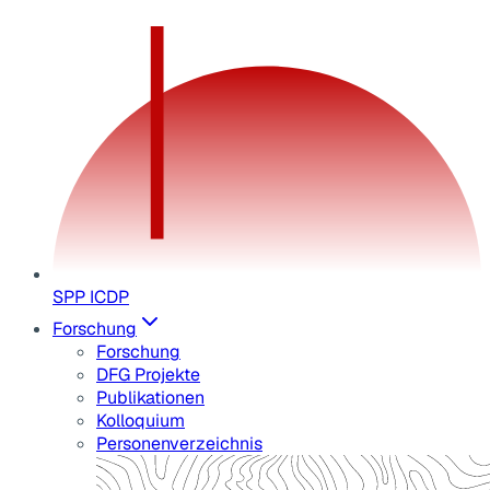
SPP ICDP
Forschung
Forschung
DFG Projekte
Publikationen
Kolloquium
Personenverzeichnis