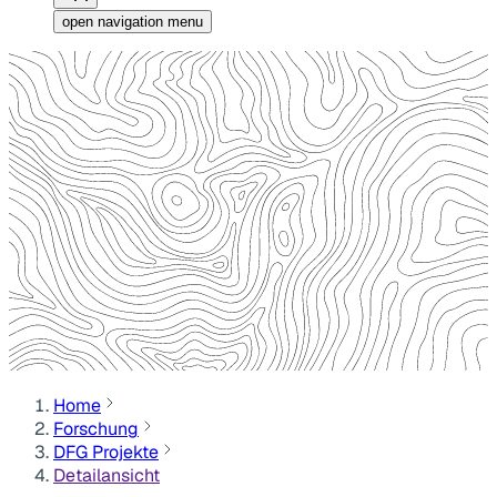
open navigation menu
Home
Forschung
DFG Projekte
Detailansicht