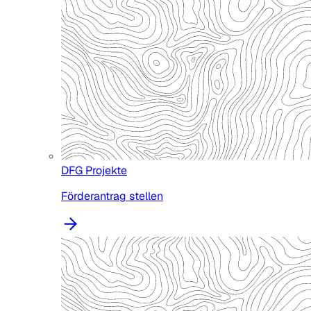
DFG Projekte
Förderantrag stellen