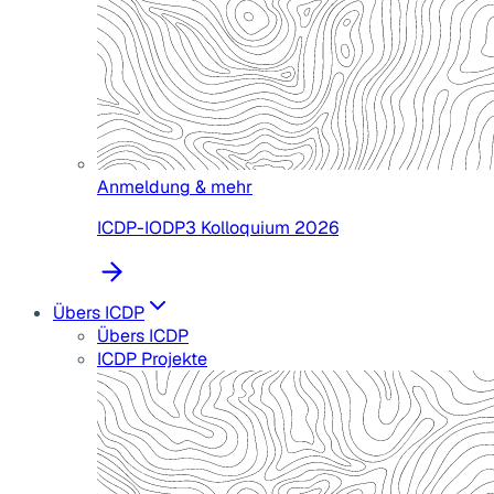
Anmeldung & mehr
ICDP-IODP3 Kolloquium 2026
Übers ICDP
Übers ICDP
ICDP Projekte