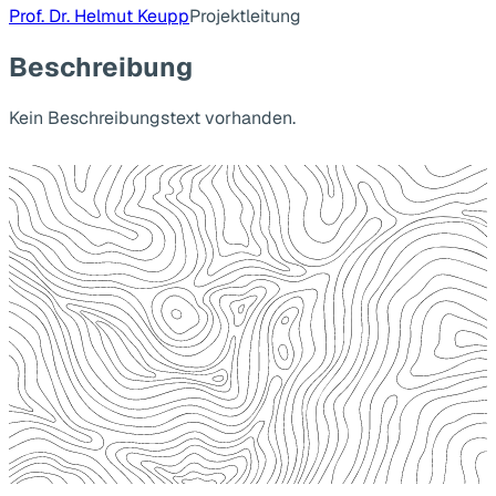
Prof. Dr. Helmut Keupp
Projektleitung
Beschreibung
Kein Beschreibungstext vorhanden.