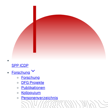
SPP ICDP
Forschung
Forschung
DFG Projekte
Publikationen
Kolloquium
Personenverzeichnis