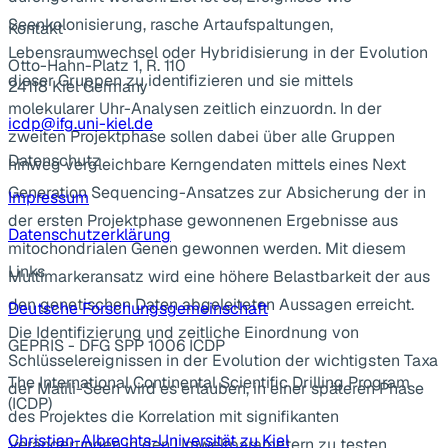
Seenkolonisierung, rasche Artaufspaltungen,
Kontakt
Lebensraumwechsel oder Hybridisierung in der Evolution
Otto-Hahn-Platz 1, R. 110
dieser Gruppen zu identifizieren und sie mittels
24118 Kiel Germany
molekularer Uhr-Analysen zeitlich einzuordn. In der
icdp@ifg.uni-kiel.de
zweiten Projektphase sollen dabei über alle Gruppen
Datenschutz
hinweg vergleichbare Kerngendaten mittels eines Next
Generation Sequencing-Ansatzes zur Absicherung der in
Impressum
der ersten Projektphase gewonnenen Ergebnisse aus
Datenschutzerklärung
mitochondrialen Genen gewonnen werden. Mit diesem
Links
Multimarkeransatz wird eine höhere Belastbarkeit der aus
den genetischen Daten abgeleiteten Aussagen erreicht.
Deutsche Forschungsgemeinschaft
Die Identifizierung und zeitliche Einordnung von
GEPRIS - DFG SPP 1006 ICDP
Schlüsselereignissen in der Evolution der wichtigsten Taxa
The International Continental Scientific Drilling Program
der Malili-Seen wird es erlauben, in einer späteren Phase
(ICDP)
des Projektes die Korrelation mit signifikanten
Christian-Albrechts-Universität zu Kiel
Veränderungen in den Umweltparametern zu testen.