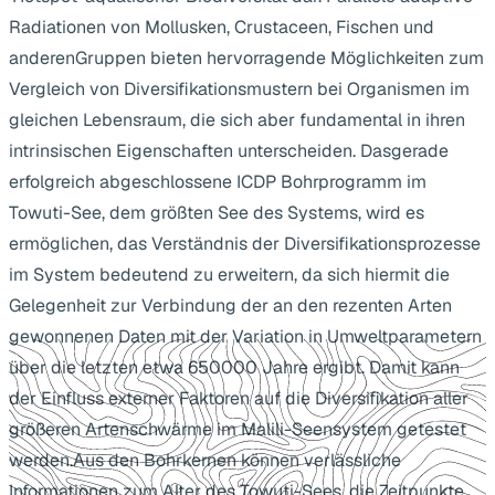
Radiationen von Mollusken, Crustaceen, Fischen und
anderenGruppen bieten hervorragende Möglichkeiten zum
Vergleich von Diversifikationsmustern bei Organismen im
gleichen Lebensraum, die sich aber fundamental in ihren
intrinsischen Eigenschaften unterscheiden. Dasgerade
erfolgreich abgeschlossene ICDP Bohrprogramm im
Towuti-See, dem größten See des Systems, wird es
ermöglichen, das Verständnis der Diversifikationsprozesse
im System bedeutend zu erweitern, da sich hiermit die
Gelegenheit zur Verbindung der an den rezenten Arten
gewonnenen Daten mit der Variation in Umweltparametern
über die letzten etwa 650000 Jahre ergibt. Damit kann
der Einfluss externer Faktoren auf die Diversifikation aller
größeren Artenschwärme im Malili-Seensystem getestet
werden.Aus den Bohrkernen können verlässliche
Informationen zum Alter des Towuti-Sees, die Zeitpunkte