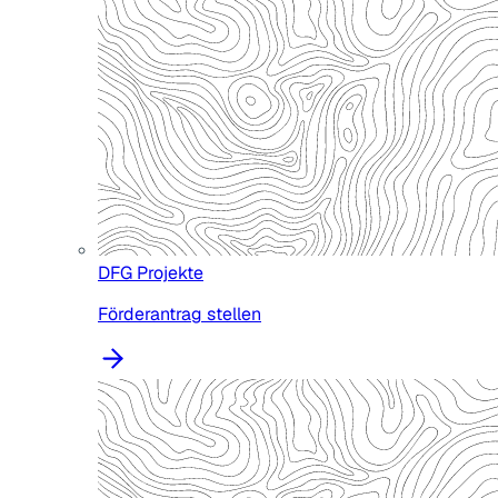
DFG Projekte
Förderantrag stellen