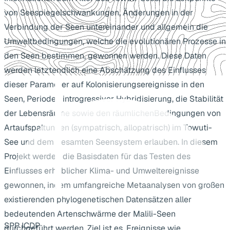
von Seespiegelschwankungen, Änderungen in der
Verbindung der Seen untereinander und allgemein die
Umweltbedingungen, welche die evolutionären Prozesse in
den Seen bestimmen, gewonnen werden. Diese Daten
werden letztendlich eine Abschätzung des Einflusses
dieser Parameter auf Kolonisierungsereignisse in den
Seen, Perioden introgressiver Hybridisierung, die Stabilität
der Lebensräume sowie den räumlichenBedingungen von
Artaufspaltungen (sympatrisch, allopatrisch) im Towuti-
See und dem gesamten Seensystem erlauben. In diesem
Projekt werden die Basisdaten für das Testen des
Einflusses erheblicher Klima- und Umweltereignisse
gewonnen, indem umfangreiche Metaanalysen von großen
existierenden phylogenetischen Datensätzen aller
bedeutenden Artenschwärme der Malili-Seen
SPP ICDP
durchgeführt werden. Ziel ist es, Ereignisse wie