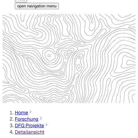
open navigation menu
Home
Forschung
DFG Projekte
Detailansicht