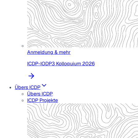
Anmeldung & mehr
ICDP-IODP3 Kolloquium 2026
Übers ICDP
Übers ICDP
ICDP Projekte