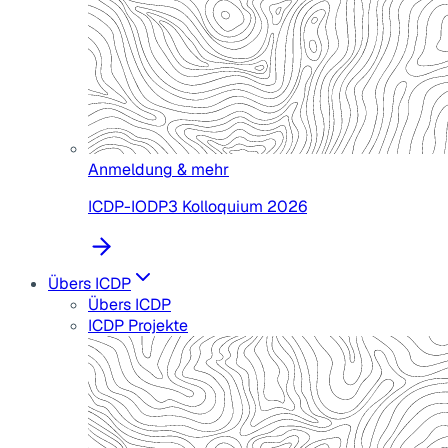
Anmeldung & mehr
ICDP-IODP3 Kolloquium 2026
Übers ICDP
Übers ICDP
ICDP Projekte