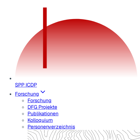
SPP ICDP
Forschung
Forschung
DFG Projekte
Publikationen
Kolloquium
Personenverzeichnis