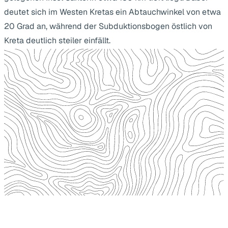
deutet sich im Westen Kretas ein Abtauchwinkel von etwa
20 Grad an, während der Subduktionsbogen östlich von
Kreta deutlich steiler einfällt.