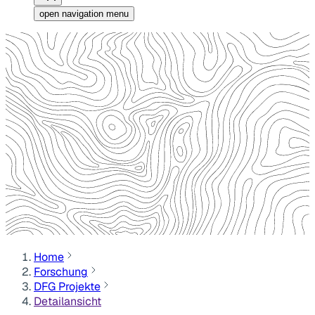
open navigation menu
Home
Forschung
DFG Projekte
Detailansicht