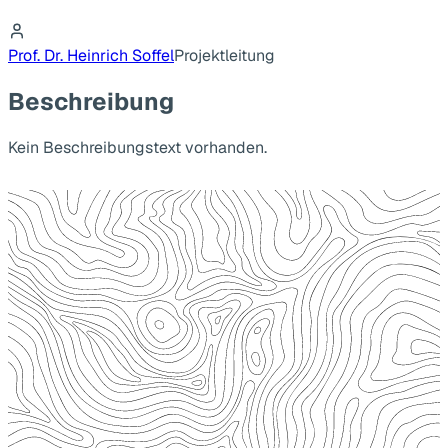
Prof. Dr. Heinrich Soffel
Projektleitung
Beschreibung
Kein Beschreibungstext vorhanden.