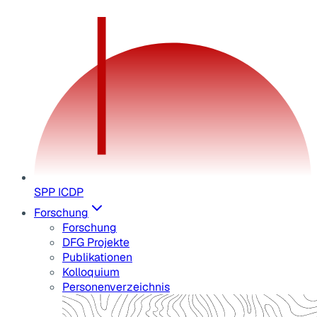
SPP ICDP
Forschung
Forschung
DFG Projekte
Publikationen
Kolloquium
Personenverzeichnis