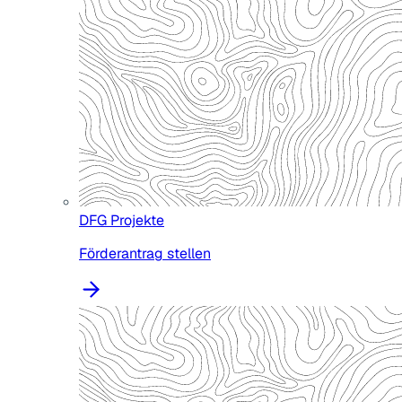
DFG Projekte
Förderantrag stellen