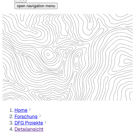
open navigation menu
Home
Forschung
DFG Projekte
Detailansicht