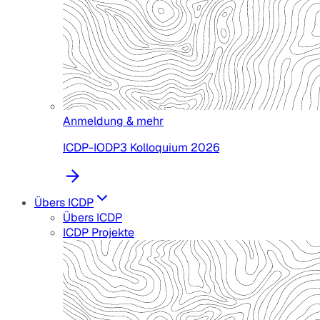
Anmeldung & mehr
ICDP-IODP3 Kolloquium 2026
Übers ICDP
Übers ICDP
ICDP Projekte