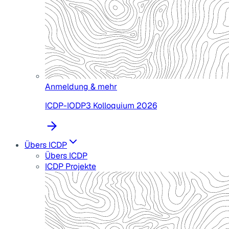
Anmeldung & mehr
ICDP-IODP3 Kolloquium 2026
Übers ICDP
Übers ICDP
ICDP Projekte