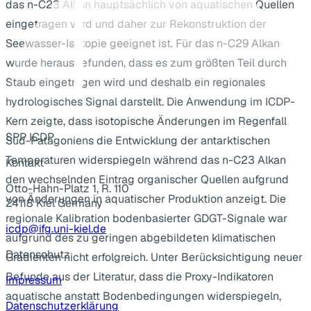
das n-C23 Alkan hauptsächlich von aquatischen Quellen
eingetragen wird und daher zur Rekonstruktion der
Seewasser-Isotopie geeignet ist. Für das n-C29 Alkan
wurde herausgefunden, dass es zum größten Teil durch
Staub eingetragen wird und deshalb ein regionales
hydrologisches Signal darstellt. Die Anwendung im ICDP-
Kern zeigte, dass isotopische Änderungen im Regenfall
SPP ICDP
Süd-Patagoniens die Entwicklung der antarktischen
Temperaturen widerspiegeln während das n-C23 Alkan
Kontakt
den wechselnden Eintrag organischer Quellen aufgrund
Otto-Hahn-Platz 1, R. 110
von Änderungen in aquatischer Produktion anzeigt. Die
24118 Kiel Germany
regionale Kalibration bodenbasierter GDGT-Signale war
icdp@ifg.uni-kiel.de
aufgrund des zu geringen abgebildeten klimatischen
Datenschutz
Gradienten nicht erfolgreich. Unter Berücksichtigung neuer
Befunde aus der Literatur, dass die Proxy-Indikatoren
Impressum
aquatische anstatt Bodenbedingungen widerspiegeln,
Datenschutzerklärung