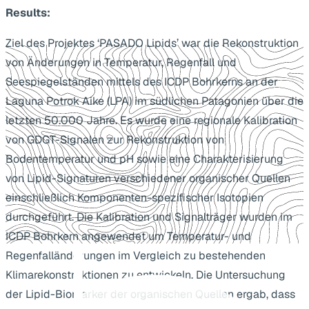
Results:
Ziel des Projektes ‘PASADO Lipids’ war die Rekonstruktion
von Änderungen in Temperatur, Regenfall und
Seespiegelständen mittels des ICDP Bohrkerns an der
Laguna Potrok Aike (LPA) im südlichen Patagonien über die
letzten 50.000 Jahre. Es wurde eine regionale Kalibration
von GDGT-Signalen zur Rekonstruktion von
Bodentemperatur und pH sowie eine Charakterisierung
von Lipid-Signaturen verschiedener organischer Quellen
einschließlich Komponenten-spezifischer Isotopien
durchgeführt. Die Kalibration und Signalträger wurden im
ICDP Bohrkern angewendet um Temperatur- und
Regenfalländerungen im Vergleich zu bestehenden
Klimarekonstruktionen zu entwickeln. Die Untersuchung
der Lipid-Biomarker der organischen Quellen ergab, dass