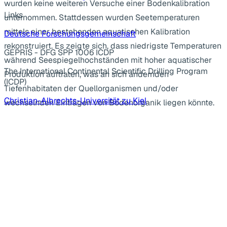
wurden keine weiteren Versuche einer Bodenkalibration
Links
unternommen. Stattdessen wurden Seetemperaturen
mittels einer bestehenden aquatischen Kalibration
Deutsche Forschungsgemeinschaft
rekonstruiert. Es zeigte sich, dass niedrigste Temperaturen
GEPRIS - DFG SPP 1006 ICDP
während Seespiegelhochständen mit hoher aquatischer
The International Continental Scientific Drilling Program
Produktion auftraten, was an sich ändernden
(ICDP)
Tiefenhabitaten der Quellorganismen und/oder
Christian-Albrechts-Universität zu Kiel
wechselnden Einträgen von Bodenorganik liegen könnte.