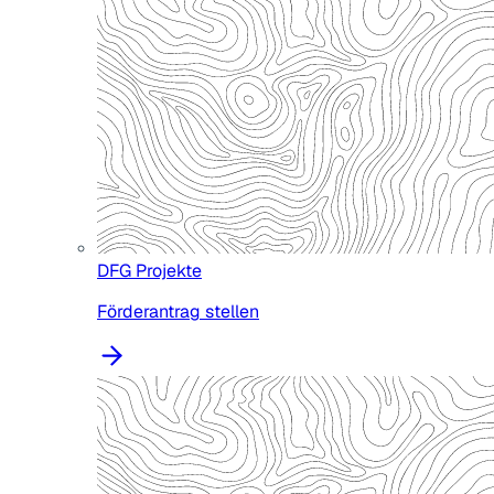
DFG Projekte
Förderantrag stellen