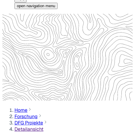
open navigation menu
Home
Forschung
DFG Projekte
Detailansicht