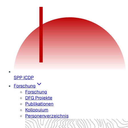
SPP ICDP
Forschung
Forschung
DFG Projekte
Publikationen
Kolloquium
Personenverzeichnis