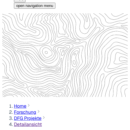
open navigation menu
Home
Forschung
DFG Projekte
Detailansicht