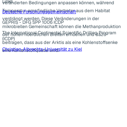
Links
veränderten Bedingungen anpassen können, während
Temperatur-empfindliche Vertreter aus dem Habitat
Deutsche Forschungsgemeinschaft
verdrängt werden. Diese Veränderungen in der
GEPRIS - DFG SPP 1006 ICDP
mikrobiellen Gemeinschaft können die Methanproduktion
The International Continental Scientific Drilling Program
der hohen noerdlichen Breiten erhoehen und dazu
(ICDP)
beitragen, dass aus der Arktis als eine Kohlenstoffsenke
Christian-Albrechts-Universität zu Kiel
eine Kohlenstoffquelle wird.