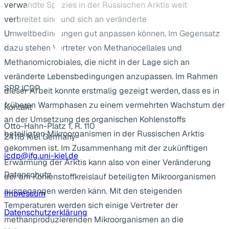
verwandte Spezies in der Russischen Arktis weit
verbreitet sind und sich an veränderte
Umweltbedingungen gut anpassen können. Im Gegensatz
dazu stehen Vertreter von Methanocellales und
Methanomicrobiales, die nicht in der Lage sich an
veränderte Lebensbedingungen anzupassen. Im Rahmen
SPP ICDP
dieser Arbeit konnte erstmalig gezeigt werden, dass es in
früheren Warmphasen zu einem vermehrten Wachstum der
Kontakt
an der Umsetzung des organischen Kohlenstoffs
Otto-Hahn-Platz 1, R. 110
beteiligten Mikroorganismen in der Russischen Arktis
24118 Kiel Germany
gekommen ist. Im Zusammenhang mit der zukünftigen
icdp@ifg.uni-kiel.de
Erwärmung der Arktis kann also von einer Veränderung
Datenschutz
der am Kohlenstoffkreislauf beteiligten Mikroorganismen
ausgegangen werden kann. Mit den steigenden
Impressum
Temperaturen werden sich einige Vertreter der
Datenschutzerklärung
methanproduzierenden Mikroorganismen an die