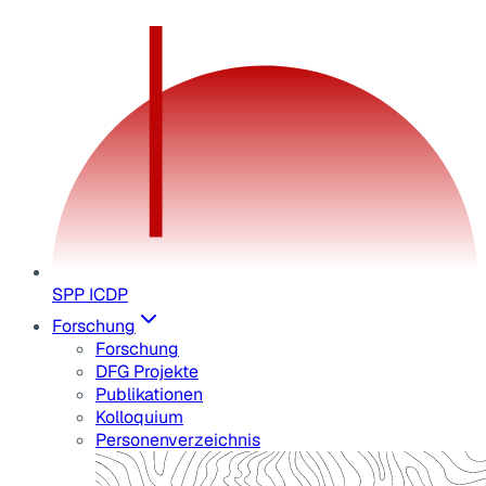
SPP ICDP
Forschung
Forschung
DFG Projekte
Publikationen
Kolloquium
Personenverzeichnis