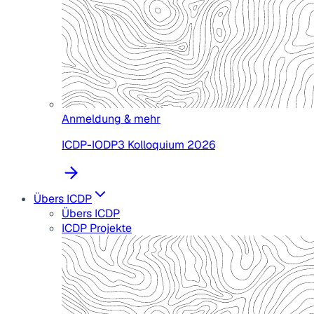
Anmeldung & mehr
ICDP-IODP3 Kolloquium 2026
Übers ICDP
Übers ICDP
ICDP Projekte