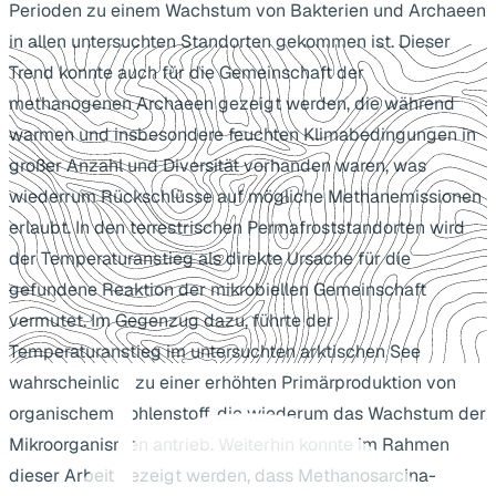
Perioden zu einem Wachstum von Bakterien und Archaeen
in allen untersuchten Standorten gekommen ist. Dieser
Trend konnte auch für die Gemeinschaft der
methanogenen Archaeen gezeigt werden, die während
warmen und insbesondere feuchten Klimabedingungen in
großer Anzahl und Diversität vorhanden waren, was
wiederrum Rückschlüsse auf mögliche Methanemissionen
erlaubt. In den terrestrischen Permafroststandorten wird
der Temperaturanstieg als direkte Ursache für die
gefundene Reaktion der mikrobiellen Gemeinschaft
vermutet. Im Gegenzug dazu, führte der
Temperaturanstieg im untersuchten arktischen See
wahrscheinlich zu einer erhöhten Primärproduktion von
organischem Kohlenstoff, die wiederum das Wachstum der
Mikroorganismen antrieb. Weiterhin konnte im Rahmen
dieser Arbeit gezeigt werden, dass Methanosarcina-