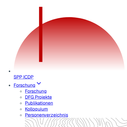
SPP ICDP
Forschung
Forschung
DFG Projekte
Publikationen
Kolloquium
Personenverzeichnis