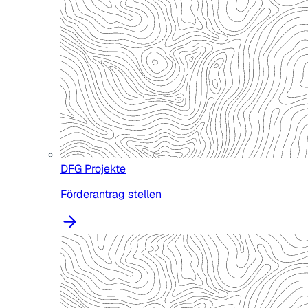
DFG Projekte
Förderantrag stellen