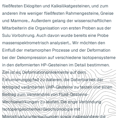
fließfesten Eklogiten und Kalksilikatgesteinen, und zum
anderen ihre weniger fließfesten Rahmengesteine, Gneise
und Marmore... Außerdem gelang der wissenschaftlichen
Mitarbeiterin die Organisation von ersten Proben aus der
Sulu Vorbohrung. Auch davon wurde bereits eine Probe
massenspektrometrisch analysiert... Wir möchten den
Einfluß der metamorphen Prozesse und der Deformation
bei der Dekompression auf verschiedene Isotopensysteme
in den deformierten HP-Gesteinen im Detail bestimmen.
Ziel ist es, Deformationsinkremente auf dem
Exhumierungspfad zu datieren, die Datierbarkeit der
retrograd veränderten UHP-Gesteine zu testen und einen
Beitrag zum Verständnis von Fluid-Gesteins-
Wechselwirkungen zu leisten. Die enge Verbindung
Isotopengeochemie/Geochronologie mit
Mikrostrukturuntersuchungen sowie insbesondere die