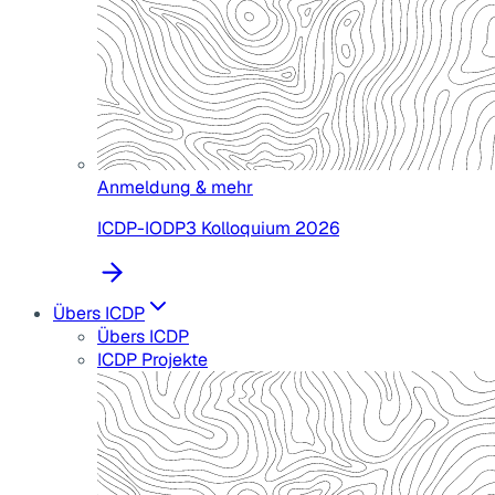
Anmeldung & mehr
ICDP-IODP3 Kolloquium 2026
Übers ICDP
Übers ICDP
ICDP Projekte