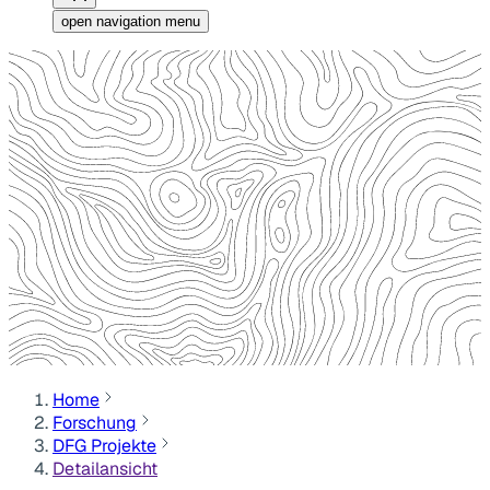
open navigation menu
Home
Forschung
DFG Projekte
Detailansicht